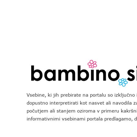
Vsebine, ki jih prebirate na portalu so izključn
dopustno interpretirati kot nasvet ali navodila 
počutjem ali stanjem oziroma v primeru kakršni
informativnimi vsebinami portala predlagamo,