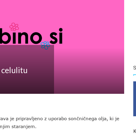
S
 celulitu
ava je pripravljeno z uporabo sončničnega olja, ki je
dnjim staranjem.
K