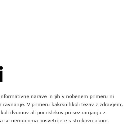
o informativne narave in jih v nobenem primeru ni
za ravnanje. V primeru kakršnihkoli težav z zdravjem,
koli dvomov ali pomislekov pri seznanjanju z
 da se nemudoma posvetujete s strokovnjakom.