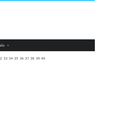
alo
32
33
34
35
36
37
38
39
40