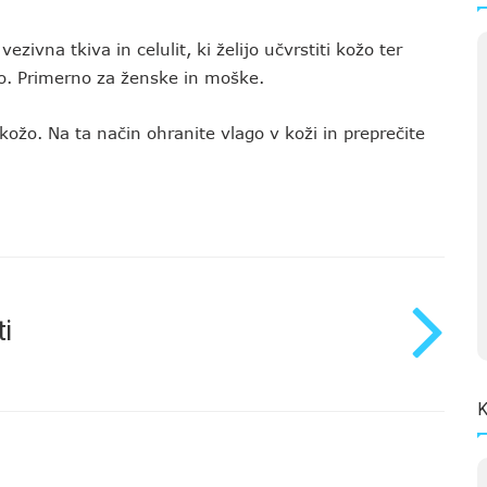
ivna tkiva in celulit, ki želijo učvrstiti kožo ter
telo. Primerno za ženske in moške.
kožo. Na ta način ohranite vlago v koži in preprečite
i
K