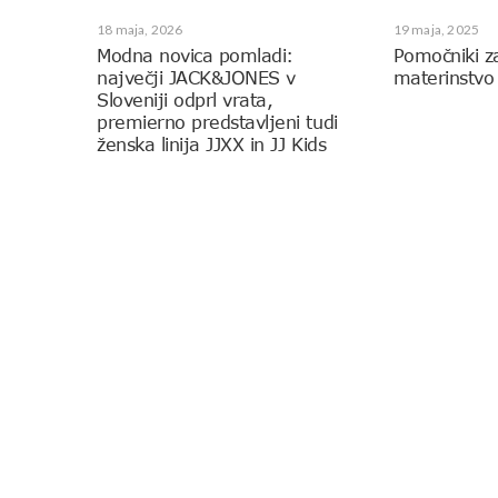
18 maja, 2026
19 maja, 2025
Modna novica pomladi:
Pomočniki z
največji JACK&JONES v
materinstvo
Sloveniji odprl vrata,
premierno predstavljeni tudi
ženska linija JJXX in JJ Kids