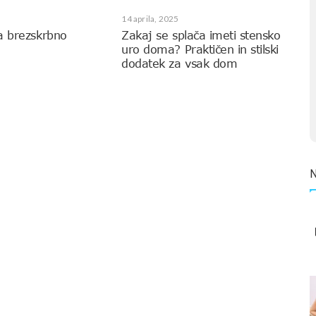
14 aprila, 2025
a brezskrbno
Zakaj se splača imeti stensko
uro doma? Praktičen in stilski
dodatek za vsak dom