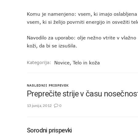
Komu je namenjeno: vsem, ki imajo oslabljena vez
vsem, ki si želijo povrniti energijo in osvežiti 
Navodilo za uporabo: olje nežno vtrite v vlažno 
koži, da bi se izsušila.
Kategorija:
Novice
,
Telo in koža
NASLEDNJI PRISPEVEK
Preprečite strije v času nosečnost
13 junija, 2012
0
Sorodni prispevki