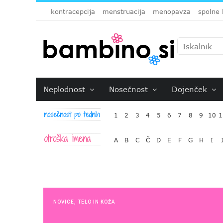
kontracepcija
menstruacija
menopavza
spolne 
Neplodnost
Nosečnost
Dojenček
1
2
3
4
5
6
7
8
9
10
1
A
B
C
Č
D
E
F
G
H
I
NOVICE
,
TELO IN KOŽA