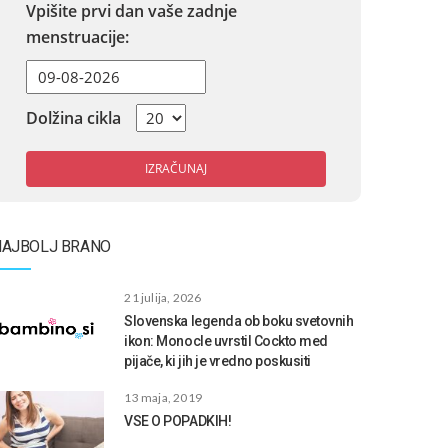
Vpišite prvi dan vaše zadnje
menstruacije:
Dolžina cikla
IZRAČUNAJ
NAJBOLJ BRANO
21 julija, 2026
Slovenska legenda ob boku svetovnih
ikon: Monocle uvrstil Cockto med
pijače, ki jih je vredno poskusiti
13 maja, 2019
VSE O POPADKIH!