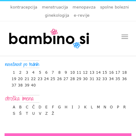
kontracepcija
menstruacija
menopavza
spolne bolezni
ginekologija
e-revije
Togg
navi
1
2
3
4
5
6
7
8
9
10
11
12
13
14
15
16
17
18
19
20
21
22
23
24
25
26
27
28
29
30
31
32
33
34
35
36
37
38
39
40
A
B
C
Č
D
E
F
G
H
I
J
K
L
M
N
O
P
R
S
Š
T
U
V
Z
Ž