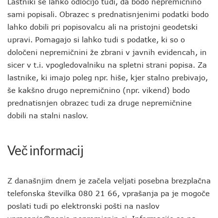
Lastniki se lahko odločijo tudi, da bodo nepremičnino
sami popisali. Obrazec s prednatisnjenimi podatki bodo
lahko dobili pri popisovalcu ali na pristojni geodetski
upravi. Pomagajo si lahko tudi s podatke, ki so o
določeni nepremičnini že zbrani v javnih evidencah, in
sicer v t.i. vpogledovalniku na spletni strani popisa. Za
lastnike, ki imajo poleg npr. hiše, kjer stalno prebivajo,
še kakšno drugo nepremičnino (npr. vikend) bodo
prednatisnjen obrazec tudi za druge nepremičnine
dobili na stalni naslov.
Več informacij
Z današnjim dnem je začela veljati posebna brezplačna
telefonska številka 080 21 66, vprašanja pa je mogoče
poslati tudi po elektronski pošti na naslov