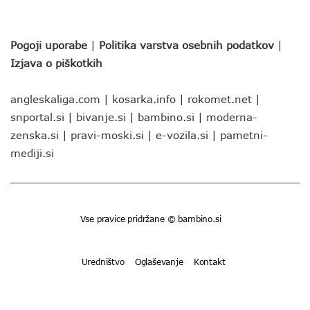
Pogoji uporabe
|
Politika varstva osebnih podatkov
|
Izjava o piškotkih
angleskaliga.com
|
kosarka.info
|
rokomet.net
|
snportal.si
|
bivanje.si
|
bambino.si
|
moderna-
zenska.si
|
pravi-moski.si
|
e-vozila.si
|
pametni-
mediji.si
Vse pravice pridržane © bambino.si
Uredništvo
Oglaševanje
Kontakt