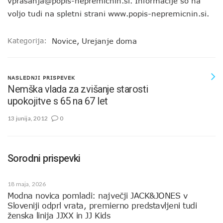
vprasanja@popis-nepremicnin.si. Informacije so na
voljo tudi na spletni strani www.popis-nepremicnin.si.
Kategorija:
Novice
,
Urejanje doma
NASLEDNJI PRISPEVEK
Nemška vlada za zvišanje starosti
upokojitve s 65 na 67 let
13 junija, 2012
0
Sorodni prispevki
18 maja, 2026
Modna novica pomladi: največji JACK&JONES v
Sloveniji odprl vrata, premierno predstavljeni tudi
ženska linija JJXX in JJ Kids