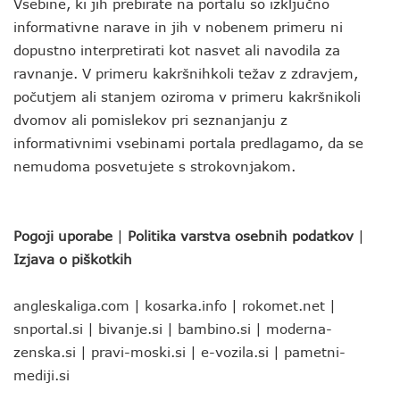
Vsebine, ki jih prebirate na portalu so izključno
informativne narave in jih v nobenem primeru ni
dopustno interpretirati kot nasvet ali navodila za
ravnanje. V primeru kakršnihkoli težav z zdravjem,
počutjem ali stanjem oziroma v primeru kakršnikoli
dvomov ali pomislekov pri seznanjanju z
informativnimi vsebinami portala predlagamo, da se
nemudoma posvetujete s strokovnjakom.
Pogoji uporabe
|
Politika varstva osebnih podatkov
|
Izjava o piškotkih
angleskaliga.com
|
kosarka.info
|
rokomet.net
|
snportal.si
|
bivanje.si
|
bambino.si
|
moderna-
zenska.si
|
pravi-moski.si
|
e-vozila.si
|
pametni-
mediji.si