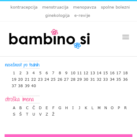
kontracepcija
menstruacija
menopavza
spolne bolezni
ginekologija
e-revije
Togg
navi
1
2
3
4
5
6
7
8
9
10
11
12
13
14
15
16
17
18
19
20
21
22
23
24
25
26
27
28
29
30
31
32
33
34
35
36
37
38
39
40
A
B
C
Č
D
E
F
G
H
I
J
K
L
M
N
O
P
R
S
Š
T
U
V
Z
Ž