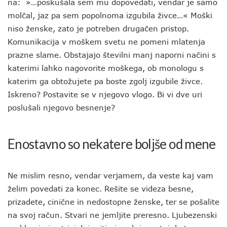
na: »…poskušala sem mu dopovedati, vendar je samo
molčal, jaz pa sem popolnoma izgubila živce…« Moški
niso ženske, zato je potreben drugačen pristop.
Komunikacija v moškem svetu ne pomeni mlatenja
prazne slame. Obstajajo številni manj naporni načini s
katerimi lahko nagovorite moškega, ob monologu s
katerim ga obtožujete pa boste zgolj izgubile živce.
Iskreno? Postavite se v njegovo vlogo. Bi vi dve uri
poslušali njegovo besnenje?
Enostavno so nekatere boljše od mene
Ne mislim resno, vendar verjamem, da veste kaj vam
želim povedati za konec. Rešite se videza besne,
prizadete, cinične in nedostopne ženske, ter se pošalite
na svoj račun. Stvari ne jemljite preresno. Ljubezenski