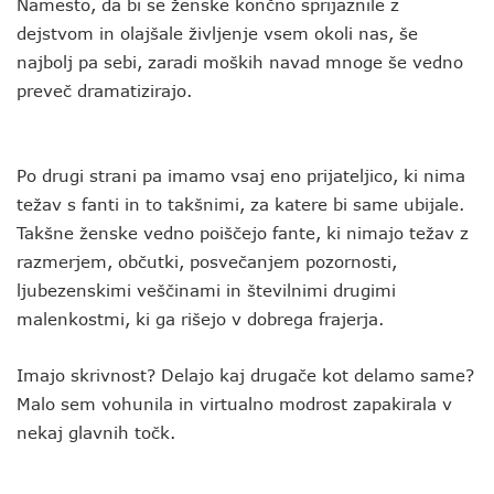
Namesto, da bi se ženske končno sprijaznile z
dejstvom in olajšale življenje vsem okoli nas, še
najbolj pa sebi, zaradi moških navad mnoge še vedno
preveč dramatizirajo.
Po drugi strani pa imamo vsaj eno prijateljico, ki nima
težav s fanti in to takšnimi, za katere bi same ubijale.
Takšne ženske vedno poiščejo fante, ki nimajo težav z
razmerjem, občutki, posvečanjem pozornosti,
ljubezenskimi veščinami in številnimi drugimi
malenkostmi, ki ga rišejo v dobrega frajerja.
Imajo skrivnost? Delajo kaj drugače kot delamo same?
Malo sem vohunila in virtualno modrost zapakirala v
nekaj glavnih točk.