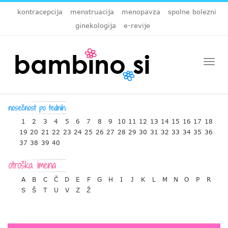
kontracepcija
menstruacija
menopavza
spolne bolezni
ginekologija
e-revije
Togg
navi
1
2
3
4
5
6
7
8
9
10
11
12
13
14
15
16
17
18
19
20
21
22
23
24
25
26
27
28
29
30
31
32
33
34
35
36
37
38
39
40
A
B
C
Č
D
E
F
G
H
I
J
K
L
M
N
O
P
R
S
Š
T
U
V
Z
Ž