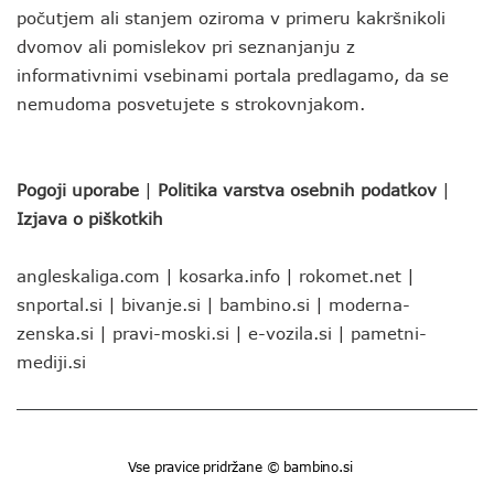
počutjem ali stanjem oziroma v primeru kakršnikoli
dvomov ali pomislekov pri seznanjanju z
informativnimi vsebinami portala predlagamo, da se
nemudoma posvetujete s strokovnjakom.
Pogoji uporabe
|
Politika varstva osebnih podatkov
|
Izjava o piškotkih
angleskaliga.com
|
kosarka.info
|
rokomet.net
|
snportal.si
|
bivanje.si
|
bambino.si
|
moderna-
zenska.si
|
pravi-moski.si
|
e-vozila.si
|
pametni-
mediji.si
Vse pravice pridržane © bambino.si