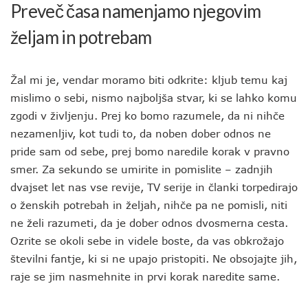
Preveč časa namenjamo njegovim
željam in potrebam
Žal mi je, vendar moramo biti odkrite: kljub temu kaj
mislimo o sebi, nismo najboljša stvar, ki se lahko komu
zgodi v življenju. Prej ko bomo razumele, da ni nihče
nezamenljiv, kot tudi to, da noben dober odnos ne
pride sam od sebe, prej bomo naredile korak v pravno
smer. Za sekundo se umirite in pomislite – zadnjih
dvajset let nas vse revije, TV serije in članki torpedirajo
o ženskih potrebah in željah, nihče pa ne pomisli, niti
ne želi razumeti, da je dober odnos dvosmerna cesta.
Ozrite se okoli sebe in videle boste, da vas obkrožajo
številni fantje, ki si ne upajo pristopiti. Ne obsojajte jih,
raje se jim nasmehnite in prvi korak naredite same.