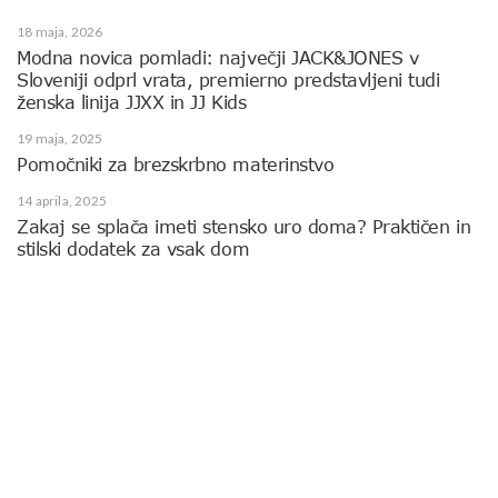
18 maja, 2026
Modna novica pomladi: največji JACK&JONES v
Sloveniji odprl vrata, premierno predstavljeni tudi
ženska linija JJXX in JJ Kids
19 maja, 2025
Pomočniki za brezskrbno materinstvo
14 aprila, 2025
Zakaj se splača imeti stensko uro doma? Praktičen in
stilski dodatek za vsak dom