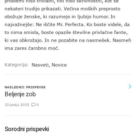
problemi niso trivialni, niti niso skrivnostni, kot se
nekateri trudijo prikazati. Večina moških preprosto
obožuje ženske, ki razumejo in ljubijo humor. In
najvažnejše: Ne iščite Mr. Perfecta. Ko boste videle, da
to nima smisla, boste opazile številne privlačne fante,
ki vas obkrožajo. In ne pozabite na nasmešek. Nasmeh
ima zares čarobno moč.
Kategorija:
Nasveti
,
Novice
NASLEDNJI PRISPEVEK
Beljenje zob
13 junija, 2013
0
Sorodni prispevki