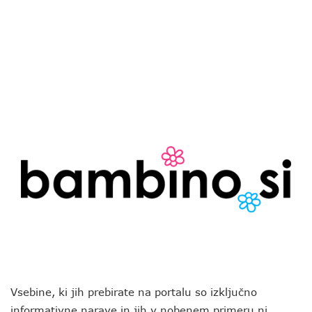
Vsebine, ki jih prebirate na portalu so izključno
informativne narave in jih v nobenem primeru ni