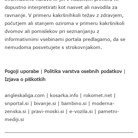
dopustno interpretirati kot nasvet ali navodila za
ravnanje. V primeru kakršnihkoli težav z zdravjem,
počutjem ali stanjem oziroma v primeru kakršnikoli
dvomov ali pomislekov pri seznanjanju z
informativnimi vsebinami portala predlagamo, da se
nemudoma posvetujete s strokovnjakom.
Pogoji uporabe
|
Politika varstva osebnih podatkov
|
Izjava o piškotkih
angleskaliga.com
|
kosarka.info
|
rokomet.net
|
snportal.si
|
bivanje.si
|
bambino.si
|
moderna-
zenska.si
|
pravi-moski.si
|
e-vozila.si
|
pametni-
mediji.si