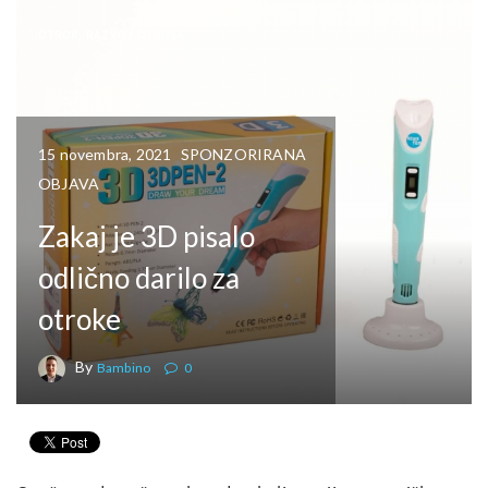
OTROK
,
RAZVOJ OTROKA
15 novembra, 2021
SPONZORIRANA
OBJAVA
Zakaj je 3D pisalo
odlično darilo za
otroke
By
Bambino
0