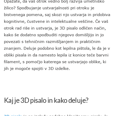
Opažate, da vaš otrok vedno bolj razvija umetniško
žilico? Spodbujanje ustvarjalnosti pri otroku je
bistvenega pomena, saj skozi njo ustvarja in pridobiva
kognitivne, čustvene in intelektualne veščine. Če vaš
otrok rad riše in ustvarja, je 3D pisalo odličen način,
kako še dodatno spodbuditi njegovo domišljijo in jo
povezati s tehničnim razmišljanjem in praktičnim
znanjem. Deluje podobno kot lepilna pištola, le da je v
obliki pisala in da namesto lepila iz konice teče barvni
filament, s pomočjo katerega se ustvarjajo oblike, ki
jih je mogoče spojiti v 3D izdelke.
Kaj je 3D pisalo in kako deluje?