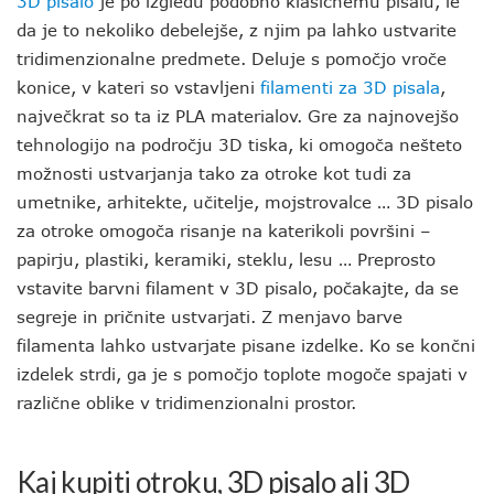
3D pisalo
je po izgledu podobno klasičnemu pisalu, le
da je to nekoliko debelejše, z njim pa lahko ustvarite
tridimenzionalne predmete. Deluje s pomočjo vroče
konice, v kateri so vstavljeni
filamenti za 3D pisala
,
največkrat so ta iz PLA materialov. Gre za najnovejšo
tehnologijo na področju 3D tiska, ki omogoča nešteto
možnosti ustvarjanja tako za otroke kot tudi za
umetnike, arhitekte, učitelje, mojstrovalce … 3D pisalo
za otroke omogoča risanje na katerikoli površini –
papirju, plastiki, keramiki, steklu, lesu … Preprosto
vstavite barvni filament v 3D pisalo, počakajte, da se
segreje in pričnite ustvarjati. Z menjavo barve
filamenta lahko ustvarjate pisane izdelke. Ko se končni
izdelek strdi, ga je s pomočjo toplote mogoče spajati v
različne oblike v tridimenzionalni prostor.
Kaj kupiti otroku, 3D pisalo ali 3D