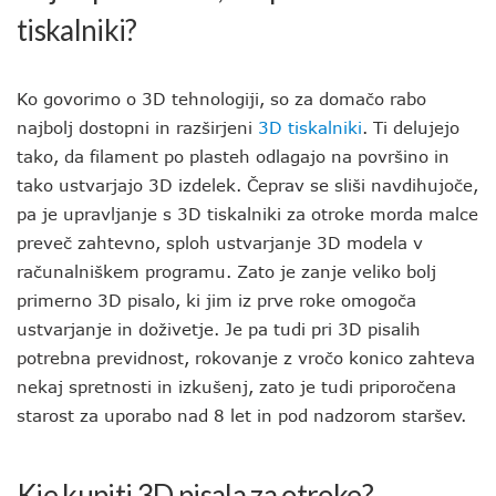
tiskalniki?
Ko govorimo o 3D tehnologiji, so za domačo rabo
najbolj dostopni in razširjeni
3D tiskalniki
. Ti delujejo
tako, da filament po plasteh odlagajo na površino in
tako ustvarjajo 3D izdelek. Čeprav se sliši navdihujoče,
pa je upravljanje s 3D tiskalniki za otroke morda malce
preveč zahtevno, sploh ustvarjanje 3D modela v
računalniškem programu. Zato je zanje veliko bolj
primerno 3D pisalo, ki jim iz prve roke omogoča
ustvarjanje in doživetje. Je pa tudi pri 3D pisalih
potrebna previdnost, rokovanje z vročo konico zahteva
nekaj spretnosti in izkušenj, zato je tudi priporočena
starost za uporabo nad 8 let in pod nadzorom staršev.
Kje kupiti 3D pisala za otroke?