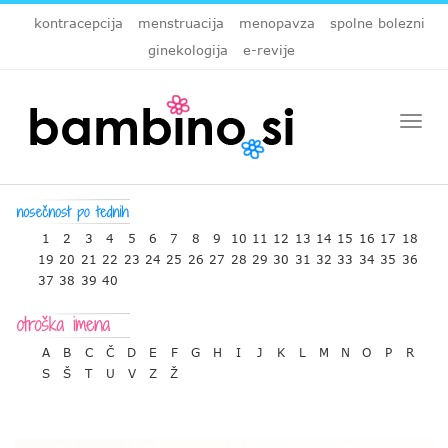
kontracepcija
menstruacija
menopavza
spolne bolezni
ginekologija
e-revije
Togg
navi
1
2
3
4
5
6
7
8
9
10
11
12
13
14
15
16
17
18
19
20
21
22
23
24
25
26
27
28
29
30
31
32
33
34
35
36
37
38
39
40
A
B
C
Č
D
E
F
G
H
I
J
K
L
M
N
O
P
R
S
Š
T
U
V
Z
Ž