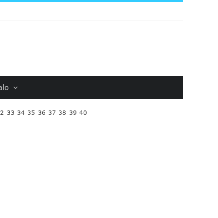
alo
32
33
34
35
36
37
38
39
40