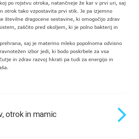
oj po rojstvu otroka, natančneje že kar v prvi uri, saj
otrok tako vzpostavita prvi stik. Je pa izjemno
e številne dragocene sestavine, ki omogočijo zdrav
istem, zaščito pred okoljem, ki je polno bakterij in
 prehrana, saj je materino mleko popolnoma odvisno
uravnotežen izbor jedi, ki bodo poskrbele za vsa
tje in zdrav razvoj hkrati pa tudi za energijo in
aša.
v, otrok in mamic