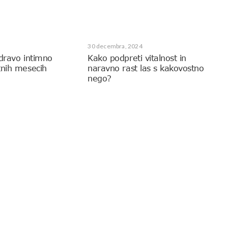
30 decembra, 2024
zdravo intimno
Kako podpreti vitalnost in
tnih mesecih
naravno rast las s kakovostno
nego?