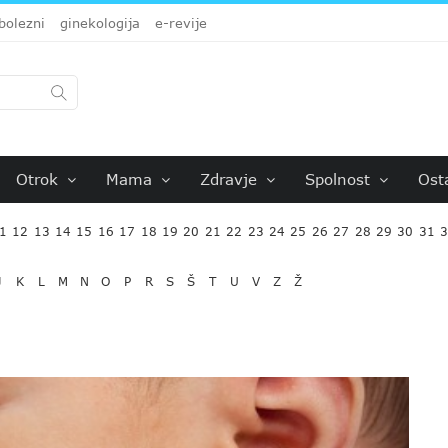
bolezni
ginekologija
e-revije
Otrok
Mama
Zdravje
Spolnost
Ost
1
12
13
14
15
16
17
18
19
20
21
22
23
24
25
26
27
28
29
30
31
J
K
L
M
N
O
P
R
S
Š
T
U
V
Z
Ž