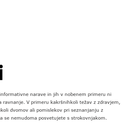
o informativne narave in jih v nobenem primeru ni
za ravnanje. V primeru kakršnihkoli težav z zdravjem,
koli dvomov ali pomislekov pri seznanjanju z
 da se nemudoma posvetujete s strokovnjakom.