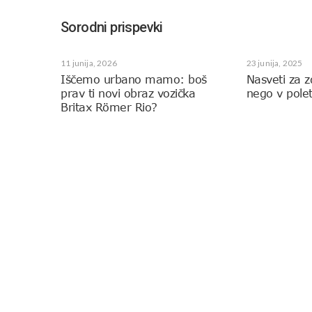
Sorodni prispevki
11 junija, 2026
23 junija, 2025
Iščemo urbano mamo: boš
Nasveti za 
prav ti novi obraz vozička
nego v pole
Britax Römer Rio?