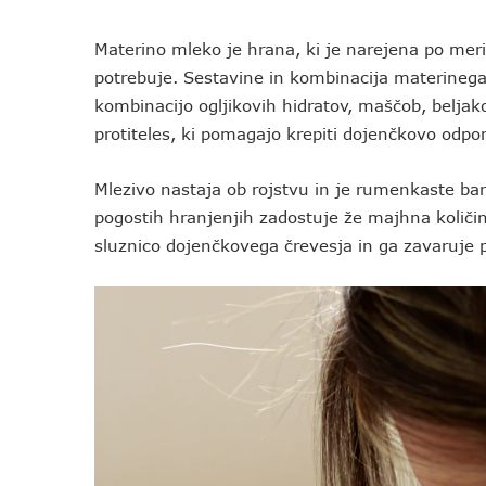
Materino mleko je hrana, ki je narejena po mer
potrebuje. Sestavine in kombinacija materinega 
kombinacijo ogljikovih hidratov, maščob, beljak
protiteles, ki pomagajo krepiti dojenčkovo odpo
Mlezivo nastaja ob rojstvu in je rumenkaste bar
pogostih hranjenjih zadostuje že majhna količina
sluznico dojenčkovega črevesja in ga zavaruje 