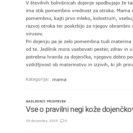
V številnih bolnišnicah dojenje spodbujajo že tak
ima stik pomembno vrednost za otroka. Mama in 
pomembno, kajti prvo mleko, kolostrum, vsebuj
razvoj otroka ter poskrbijo za njegov obrambni s
virusov.
Pri dojenju pa je zelo pomembna tudi materina
od te. Jedilnik mora vsebovati pester, zdrav in 
potrebna hranila za dojenčka, njegovo dobro poču
vzdržljivost ob materinstvu in izzivih, ki jih prin
Kategorija:
mama
NASLEDNJI PRISPEVEK
Vse o pravilni negi kože dojenčko
19 decembra, 2019
0