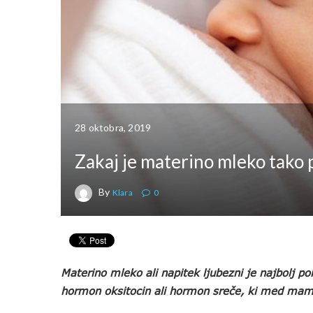
28 oktobra, 2019
Zakaj je materino mleko tak
By
Klara
0
Materino mleko ali napitek ljubezni je najbolj
hormon oksitocin ali hormon sreče, ki med mamo