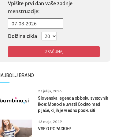
Vpišite prvi dan vaše zadnje
menstruacije:
Dolžina cikla
IZRAČUNAJ
NAJBOLJ BRANO
21 julija, 2026
Slovenska legenda ob boku svetovnih
ikon: Monocle uvrstil Cockto med
pijače, ki jih je vredno poskusiti
13 maja, 2019
VSE O POPADKIH!