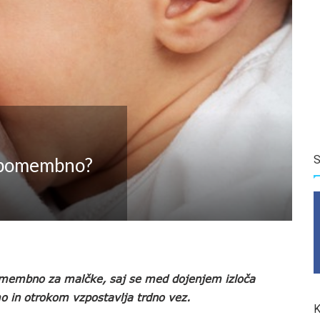
S
o pomembno?
 pomembno za malčke, saj se med dojenjem izloča
 in otrokom vzpostavlja trdno vez.
K