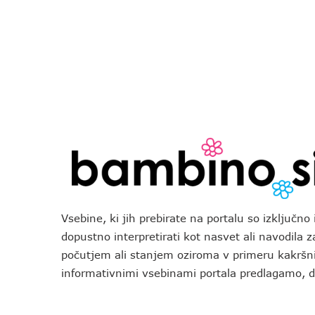
Vsebine, ki jih prebirate na portalu so izključn
dopustno interpretirati kot nasvet ali navodila 
počutjem ali stanjem oziroma v primeru kakršni
informativnimi vsebinami portala predlagamo,