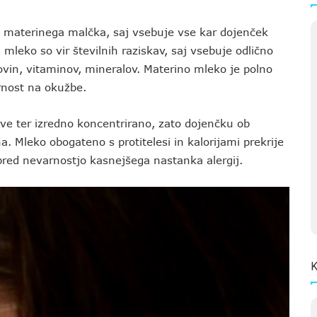
i materinega malčka, saj vsebuje vse kar dojenček
mleko so vir številnih raziskav, saj vsebuje odlično
ovin, vitaminov, mineralov. Materino mleko je polno
rnost na okužbe.
ve ter izredno koncentrirano, zato dojenčku ob
. Mleko obogateno s protitelesi in kalorijami prekrije
pred nevarnostjo kasnejšega nastanka alergij.
K