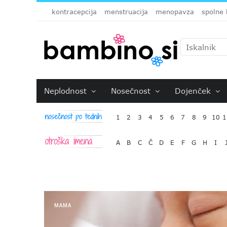
kontracepcija
menstruacija
menopavza
spolne 
Neplodnost
Nosečnost
Dojenček
1
2
3
4
5
6
7
8
9
10
1
A
B
C
Č
D
E
F
G
H
I
MAMA