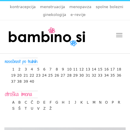
kontracepcija
menstruacija
menopavza
spolne bolezni
ginekologija
e-revije
Togg
navi
1
2
3
4
5
6
7
8
9
10
11
12
13
14
15
16
17
18
19
20
21
22
23
24
25
26
27
28
29
30
31
32
33
34
35
36
37
38
39
40
A
B
C
Č
D
E
F
G
H
I
J
K
L
M
N
O
P
R
S
Š
T
U
V
Z
Ž