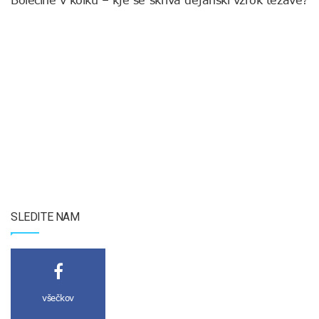
Bolečine v kolku – kje se skriva dejanski vzrok težave?
SLEDITE NAM
všečkov