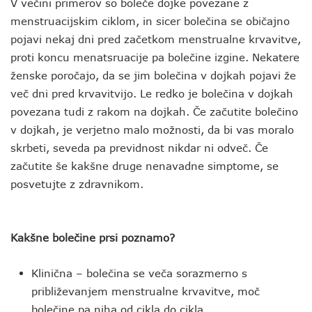
V večini primerov so boleče dojke povezane z
menstruacijskim ciklom, in sicer bolečina se običajno
pojavi nekaj dni pred začetkom menstrualne krvavitve,
proti koncu menatsruacije pa bolečine izgine. Nekatere
ženske poročajo, da se jim bolečina v dojkah pojavi že
več dni pred krvavitvijo. Le redko je bolečina v dojkah
povezana tudi z rakom na dojkah. Če začutite bolečino
v dojkah, je verjetno malo možnosti, da bi vas moralo
skrbeti, seveda pa previdnost nikdar ni odveč. Če
začutite še kakšne druge nenavadne simptome, se
posvetujte z zdravnikom.
Kakšne bolečine prsi poznamo?
Klinična – bolečina se veča sorazmerno s
približevanjem menstrualne krvavitve, moč
bolečine pa niha od cikla do cikla.