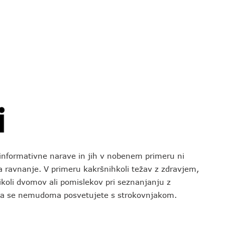
o informativne narave in jih v nobenem primeru ni
za ravnanje. V primeru kakršnihkoli težav z zdravjem,
koli dvomov ali pomislekov pri seznanjanju z
 da se nemudoma posvetujete s strokovnjakom.