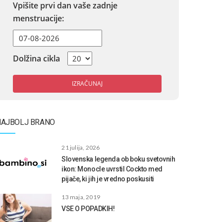
Vpišite prvi dan vaše zadnje
menstruacije:
Dolžina cikla
IZRAČUNAJ
NAJBOLJ BRANO
21 julija, 2026
Slovenska legenda ob boku svetovnih
ikon: Monocle uvrstil Cockto med
pijače, ki jih je vredno poskusiti
13 maja, 2019
VSE O POPADKIH!