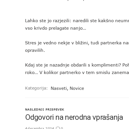
Lahko ste jo razjezili: naredili ste kakšno neum
vso krivdo prelagate nanjo…
Stres je vedno nekje v bližini, tudi partnerka n
opravilih.
Kdaj ste je nazadnje obdarili s komplimenti? Pohva
roko… V kolikor partnerko v tem smislu zanema
Kategorija:
Nasveti
,
Novice
NASLEDNJI PRISPEVEK
Odgovori na nerodna vprašanja
4 decembra, 2014
0