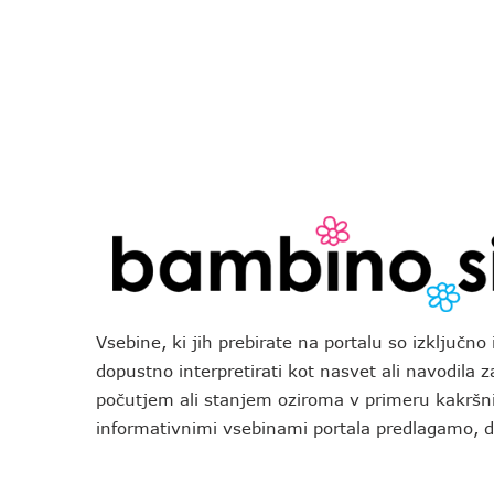
Vsebine, ki jih prebirate na portalu so izključn
dopustno interpretirati kot nasvet ali navodila 
počutjem ali stanjem oziroma v primeru kakršni
informativnimi vsebinami portala predlagamo,