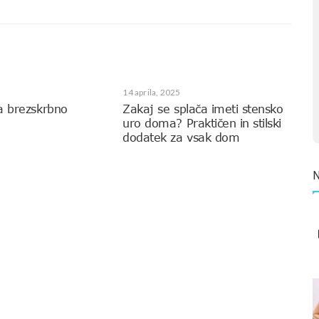
14 aprila, 2025
a brezskrbno
Zakaj se splača imeti stensko
uro doma? Praktičen in stilski
dodatek za vsak dom