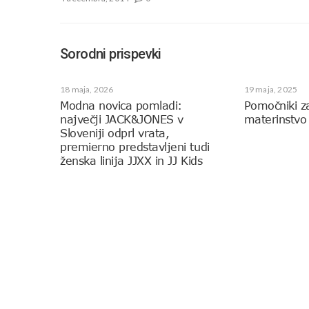
Sorodni prispevki
18 maja, 2026
19 maja, 2025
Modna novica pomladi:
Pomočniki z
največji JACK&JONES v
materinstvo
Sloveniji odprl vrata,
premierno predstavljeni tudi
ženska linija JJXX in JJ Kids