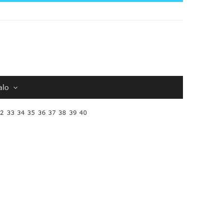
alo
32
33
34
35
36
37
38
39
40