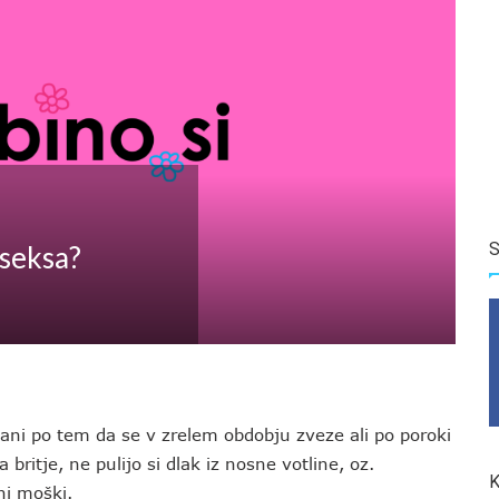
S
 seksa?
ani po tem da se v zrelem obdobju zveze ali po poroki
 britje, ne pulijo si dlak iz nosne votline, oz.
K
ni moški.