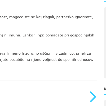
nost, mogoče ste se kaj zlagali, partnerko ignorirate,
anj ni imuna. Lahko ji npr. pomagate pri gospodinjskih
lili njeno frizuro, jo uščipnili v zadnjico, prijeli za
rjate pozabite na njeno voljnost do spolnih odnosov.
K