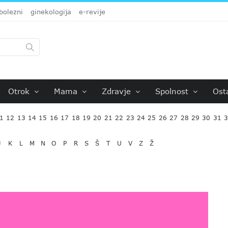
bolezni
ginekologija
e-revije
Otrok
Mama
Zdravje
Spolnost
Ost
1
12
13
14
15
16
17
18
19
20
21
22
23
24
25
26
27
28
29
30
31
J
K
L
M
N
O
P
R
S
Š
T
U
V
Z
Ž