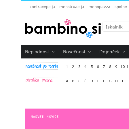
kontracepcija
menstruacija
menopavza
spolne 
Neplodnost
Nosečnost
Dojenček
1
2
3
4
5
6
7
8
9
10
1
A
B
C
Č
D
E
F
G
H
I
NASVETI
,
NOVICE