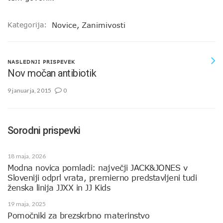
Kategorija:
Novice
,
Zanimivosti
NASLEDNJI PRISPEVEK
Nov močan antibiotik
9 januarja, 2015
0
Sorodni prispevki
18 maja, 2026
Modna novica pomladi: največji JACK&JONES v
Sloveniji odprl vrata, premierno predstavljeni tudi
ženska linija JJXX in JJ Kids
19 maja, 2025
Pomočniki za brezskrbno materinstvo