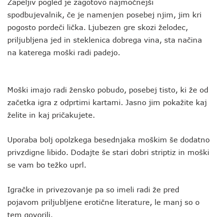
Zapeljiv pogled je zagotovo najmočnejši
spodbujevalnik, če je namenjen posebej njim, jim kri
pogosto pordeči lička. Ljubezen gre skozi želodec,
priljubljena jed in steklenica dobrega vina, sta načina
na katerega moški radi padejo.
Moški imajo radi žensko pobudo, posebej tisto, ki že od
začetka igra z odprtimi kartami. Jasno jim pokažite kaj
želite in kaj pričakujete.
Uporaba bolj opolzkega besednjaka moškim še dodatno
privzdigne libido. Dodajte še stari dobri striptiz in moški
se vam bo težko uprl.
Igračke in privezovanje pa so imeli radi že pred
pojavom priljubljene erotične literature, le manj so o
tem govorili.