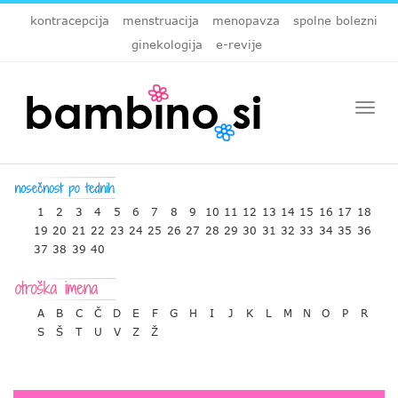
kontracepcija
menstruacija
menopavza
spolne bolezni
ginekologija
e-revije
Togg
navi
1
2
3
4
5
6
7
8
9
10
11
12
13
14
15
16
17
18
19
20
21
22
23
24
25
26
27
28
29
30
31
32
33
34
35
36
37
38
39
40
A
B
C
Č
D
E
F
G
H
I
J
K
L
M
N
O
P
R
S
Š
T
U
V
Z
Ž