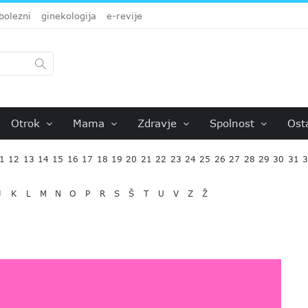
bolezni
ginekologija
e-revije
Otrok
Mama
Zdravje
Spolnost
Ost
1
12
13
14
15
16
17
18
19
20
21
22
23
24
25
26
27
28
29
30
31
J
K
L
M
N
O
P
R
S
Š
T
U
V
Z
Ž