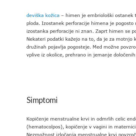
deviška kožica
– himen je embriološki ostanek t
ploda. Izostanek perforacije himena je pogost
izostanka perforacije ni znan. Zaprt himen se p
Nekateri podatki kažejo na to, da je za motnjo 
družinah pojavlja pogosteje. Med možne povzro
vplive iz okolice, prehrano in jemanje določeni
Simptomi
Kopičenje menstrualne krvi in odmrlih celic e
(hematocolpos), kopičenje v vagini in materni
Nezmožnost izločanja menstrualne krvi povzro