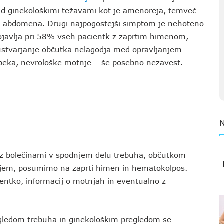
nad ginekološkimi težavami kot je amenoreja, temveč
u abdomena. Drugi najpogostejši simptom je nehoteno
pojavlja pri 58% vseh pacientk z zaprtim himenom,
r ustvarjanje občutka nelagodja med opravljanjem
zapeka, nevrološke motnje – še posebno nezavest.
i, z bolečinami v spodnjem delu trebuha, občutkom
tjem, posumimo na zaprti himen in hematokolpos.
entko, informacij o motnjah in eventualno z
egledom trebuha in ginekološkim pregledom se