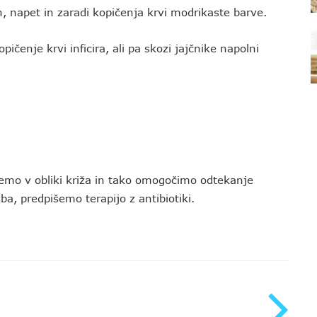
n, napet in zaradi kopičenja krvi modrikaste barve.
čenje krvi inficira, ali pa skozi jajčnike napolni
emo v obliki križa in tako omogočimo odtekanje
a, predpišemo terapijo z antibiotiki.