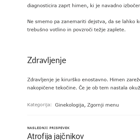
diagnosticira zaprt himen, ki je navadno izboče
Ne smemo pa zanemariti dejstva, da se lahko kopi
trebušno votlino in povzroči težje zaplete.
Zdravljenje
Zdravljenje je kirurško enostavno. Himen zarež
nakopičene tekočine. Če je ob tem nastala okužb
Kategorija:
Ginekologija
,
Zgornji menu
NASLEDNJI PRISPEVEK
Atrofija jajčnikov