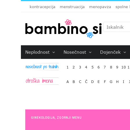
kontracepcija
menstruacija
menopavza
spolne 
Neplodnost
Nosečnost
Dojenček
1
2
3
4
5
6
7
8
9
10
1
A
B
C
Č
D
E
F
G
H
I
GINEKOLOGIJA
,
ZGORNJI MENU