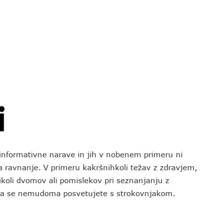
o informativne narave in jih v nobenem primeru ni
za ravnanje. V primeru kakršnihkoli težav z zdravjem,
koli dvomov ali pomislekov pri seznanjanju z
 da se nemudoma posvetujete s strokovnjakom.