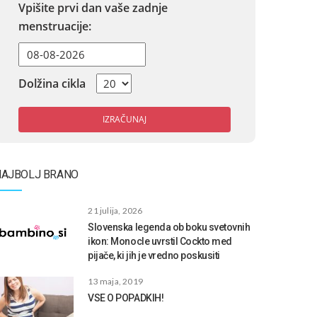
Vpišite prvi dan vaše zadnje
menstruacije:
Dolžina cikla
IZRAČUNAJ
NAJBOLJ BRANO
21 julija, 2026
Slovenska legenda ob boku svetovnih
ikon: Monocle uvrstil Cockto med
pijače, ki jih je vredno poskusiti
13 maja, 2019
VSE O POPADKIH!