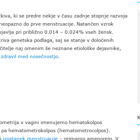
kiva, ki se predre nekje v času zadnje stopnje razvoja
o neopazno do prve menstruacije. Natančen vzrok
ojavlja pri približno 0.014 – 0.024% vseh žensk.
kriva genetska podlaga, saj se stanje v določenih
čitelje naj omenim še neznane etiološke dejavnike,
h
zdravil med nosečnostjo
.
K
ndometrija v vagini imenujemo hematokolpos
ci pa hematometrokolpos (hematometrocolpos).
či
izostanek menstruacije
– primarno amenorejo. V