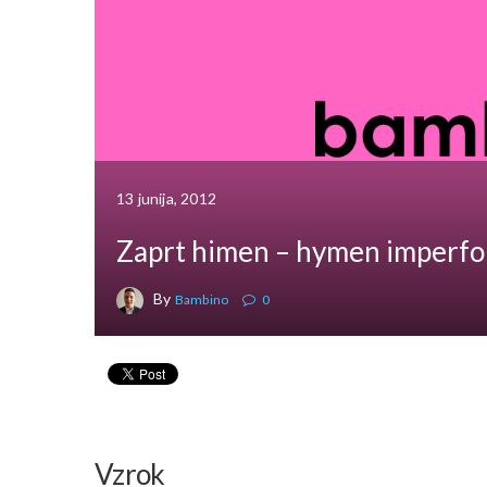
13 junija, 2012
Zaprt himen – hymen imperfo
By
Bambino
0
Vzrok