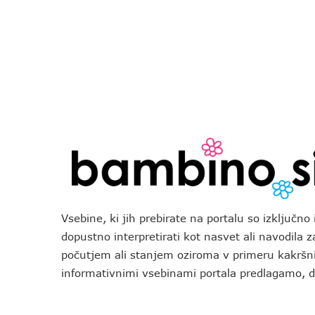
Vsebine, ki jih prebirate na portalu so izključn
dopustno interpretirati kot nasvet ali navodila 
počutjem ali stanjem oziroma v primeru kakršni
informativnimi vsebinami portala predlagamo,