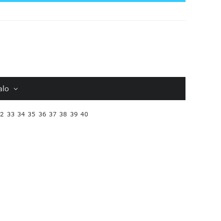
alo
32
33
34
35
36
37
38
39
40