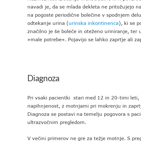
navadi je, da se mlada dekleta ne pritožujejo 
na pogoste periodične bolečine v spodnjem del
odtekanje urina (
urinska inkontinenca
), ki se 
značilno je še boleče in oteženo uriniranje, te
»male potrebe«. Pojavijo se lahko zaprtje ali 
Diagnoza
Pri vsaki pacientki stari med 12 in 20-timi let
napihnjenost, z motnjami pri mokrenju in zapr
Diagnoza se postavi na temelju pogovora s paci
ultrazvočnim pregledom.
V večini primerov ne gre za težje motnje. S pr