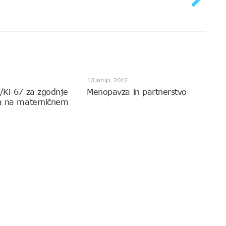
13 junija, 2012
6/Ki-67 za zgodnje
Menopavza in partnerstvo
ka na materničnem