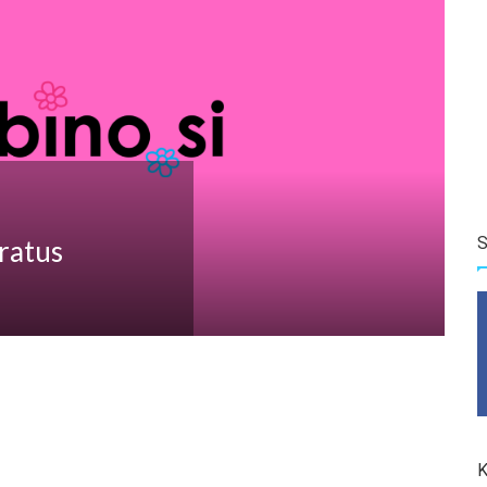
S
ratus
K