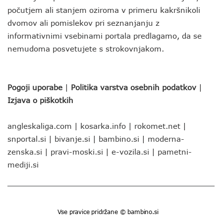
počutjem ali stanjem oziroma v primeru kakršnikoli
dvomov ali pomislekov pri seznanjanju z
informativnimi vsebinami portala predlagamo, da se
nemudoma posvetujete s strokovnjakom.
Pogoji uporabe
|
Politika varstva osebnih podatkov
|
Izjava o piškotkih
angleskaliga.com
|
kosarka.info
|
rokomet.net
|
snportal.si
|
bivanje.si
|
bambino.si
|
moderna-
zenska.si
|
pravi-moski.si
|
e-vozila.si
|
pametni-
mediji.si
Vse pravice pridržane © bambino.si