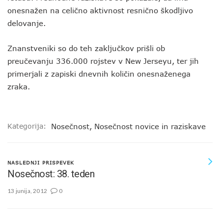
onesnažen na celično aktivnost resnično škodljivo
delovanje.
Znanstveniki so do teh zaključkov prišli ob
preučevanju 336.000 rojstev v New Jerseyu, ter jih
primerjali z zapiski dnevnih količin onesnaženega
zraka.
Kategorija:
Nosečnost
,
Nosečnost novice in raziskave
NASLEDNJI PRISPEVEK
Nosečnost: 38. teden
13 junija, 2012
0