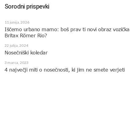
Sorodni prispevki
11 junija, 2026
Iščemo urbano mamo: boš prav ti novi obraz vozička
Britax Römer Rio?
22 julija, 2024
Nosečniški koledar
3 marca, 2023
4 največji miti o nosečnosti, ki jim ne smete verjeti