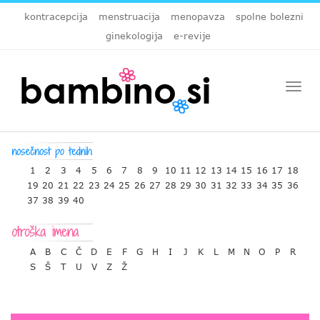
kontracepcija
menstruacija
menopavza
spolne bolezni
ginekologija
e-revije
Togg
navi
1
2
3
4
5
6
7
8
9
10
11
12
13
14
15
16
17
18
19
20
21
22
23
24
25
26
27
28
29
30
31
32
33
34
35
36
37
38
39
40
A
B
C
Č
D
E
F
G
H
I
J
K
L
M
N
O
P
R
S
Š
T
U
V
Z
Ž