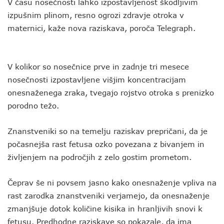
V času nosečnosti lahko izpostavljenost škodljivim
izpušnim plinom, resno ogrozi zdravje otroka v
maternici, kaže nova raziskava, poroča Telegraph.
V kolikor so nosečnice prve in zadnje tri mesece
nosečnosti izpostavljene višjim koncentracijam
onesnaženega zraka, tvegajo rojstvo otroka s prenizko
porodno težo.
Znanstveniki so na temelju raziskav prepričani, da je
počasnejša rast fetusa ozko povezana z bivanjem in
življenjem na področjih z zelo gostim prometom.
Čeprav še ni povsem jasno kako onesnaženje vpliva na
rast zarodka znanstveniki verjamejo, da onesnaženje
zmanjšuje dotok količine kisika in hranljivih snovi k
fetusu. Predhodne raziskave so pokazale, da ima