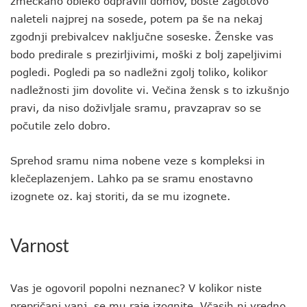
zmečkano obleko odpravili domov, boste zagotovo
naleteli najprej na sosede, potem pa še na nekaj
zgodnji prebivalcev naključne soseske. Ženske vas
bodo predirale s prezirljivimi, moški z bolj zapeljivimi
pogledi. Pogledi pa so nadležni zgolj toliko, kolikor
nadležnosti jim dovolite vi. Večina žensk s to izkušnjo
pravi, da niso doživljale sramu, pravzaprav so se
počutile zelo dobro.
Sprehod sramu nima nobene veze s kompleksi in
klečeplazenjem. Lahko pa se sramu enostavno
izognete oz. kaj storiti, da se mu izognete.
Varnost
Vas je ogovoril popolni neznanec? V kolikor niste
prepričani vanj, se mu raje izognite. Včasih ni vredno