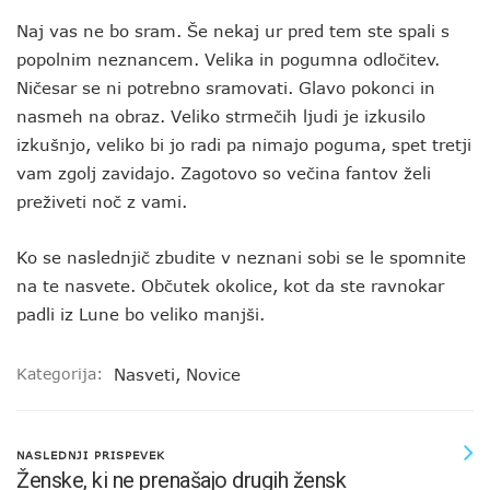
Naj vas ne bo sram. Še nekaj ur pred tem ste spali s
popolnim neznancem. Velika in pogumna odločitev.
Ničesar se ni potrebno sramovati. Glavo pokonci in
nasmeh na obraz. Veliko strmečih ljudi je izkusilo
izkušnjo, veliko bi jo radi pa nimajo poguma, spet tretji
vam zgolj zavidajo. Zagotovo so večina fantov želi
preživeti noč z vami.
Ko se naslednjič zbudite v neznani sobi se le spomnite
na te nasvete. Občutek okolice, kot da ste ravnokar
padli iz Lune bo veliko manjši.
Kategorija:
Nasveti
,
Novice
NASLEDNJI PRISPEVEK
Ženske, ki ne prenašajo drugih žensk