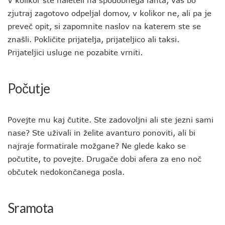
V kolikor ste naleteli na spodobnega fanta, vas bo
zjutraj zagotovo odpeljal domov, v kolikor ne, ali pa je
preveč opit, si zapomnite naslov na katerem ste se
znašli. Pokličite prijatelja, prijateljico ali taksi.
Prijateljici usluge ne pozabite vrniti.
Počutje
Povejte mu kaj čutite. Ste zadovoljni ali ste jezni sami
nase? Ste uživali in želite avanturo ponoviti, ali bi
najraje formatirale možgane? Ne glede kako se
počutite, to povejte. Drugače dobi afera za eno noč
občutek nedokončanega posla.
Sramota