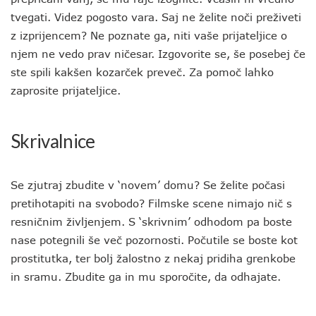
tvegati. Videz pogosto vara. Saj ne želite noči preživeti
z izprijencem? Ne poznate ga, niti vaše prijateljice o
njem ne vedo prav ničesar. Izgovorite se, še posebej če
ste spili kakšen kozarček preveč. Za pomoč lahko
zaprosite prijateljice.
Skrivalnice
Se zjutraj zbudite v ‘novem’ domu? Se želite počasi
pretihotapiti na svobodo? Filmske scene nimajo nič s
resničnim življenjem. S ‘skrivnim’ odhodom pa boste
nase potegnili še več pozornosti. Počutile se boste kot
prostitutka, ter bolj žalostno z nekaj pridiha grenkobe
in sramu. Zbudite ga in mu sporočite, da odhajate.