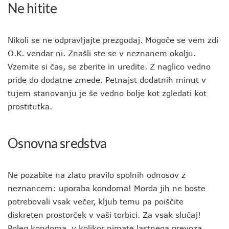
Ne hitite
Nikoli se ne odpravljajte prezgodaj. Mogoče se vem zdi
O.K. vendar ni. Znašli ste se v neznanem okolju.
Vzemite si čas, se zberite in uredite. Z naglico vedno
pride do dodatne zmede. Petnajst dodatnih minut v
tujem stanovanju je še vedno bolje kot zgledati kot
prostitutka.
Osnovna sredstva
Ne pozabite na zlato pravilo spolnih odnosov z
neznancem: uporaba kondoma! Morda jih ne boste
potrebovali vsak večer, kljub temu pa poiščite
diskreten prostorček v vaši torbici. Za vsak slučaj!
Poleg kondoma, v kolikor nimate lastnega prevoza,