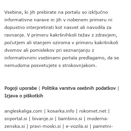
Vsebine, ki jih prebirate na portalu so izključno
informativne narave in jih v nobenem primeru ni
dopustno interpretirati kot nasvet ali navodila za
ravnanje. V primeru kakršnihkoli težav z zdravjem,
počutjem ali stanjem oziroma v primeru kakršnikoli
dvomov ali pomislekov pri seznanjanju z
informativnimi vsebinami portala predlagamo, da se
nemudoma posvetujete s strokovnjakom.
Pogoji uporabe
|
Politika varstva osebnih podatkov
|
Izjava o piškotkih
angleskaliga.com
|
kosarka.info
|
rokomet.net
|
snportal.si
|
bivanje.si
|
bambino.si
|
moderna-
zenska.si
|
pravi-moski.si
|
e-vozila.si
|
pametni-