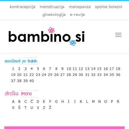
kontracepcija
menstruacija
menopavza
spolne bolezni
ginekologija
e-revije
Togg
navi
1
2
3
4
5
6
7
8
9
10
11
12
13
14
15
16
17
18
19
20
21
22
23
24
25
26
27
28
29
30
31
32
33
34
35
36
37
38
39
40
A
B
C
Č
D
E
F
G
H
I
J
K
L
M
N
O
P
R
S
Š
T
U
V
Z
Ž