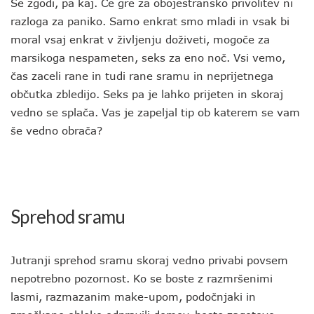
Se zgodi, pa kaj. Če gre za obojestransko privolitev ni
razloga za paniko. Samo enkrat smo mladi in vsak bi
moral vsaj enkrat v življenju doživeti, mogoče za
marsikoga nespameten, seks za eno noč. Vsi vemo,
čas zaceli rane in tudi rane sramu in neprijetnega
občutka zbledijo. Seks pa je lahko prijeten in skoraj
vedno se splača. Vas je zapeljal tip ob katerem se vam
še vedno obrača?
Sprehod sramu
Jutranji sprehod sramu skoraj vedno privabi povsem
nepotrebno pozornost. Ko se boste z razmršenimi
lasmi, razmazanim make-upom, podočnjaki in