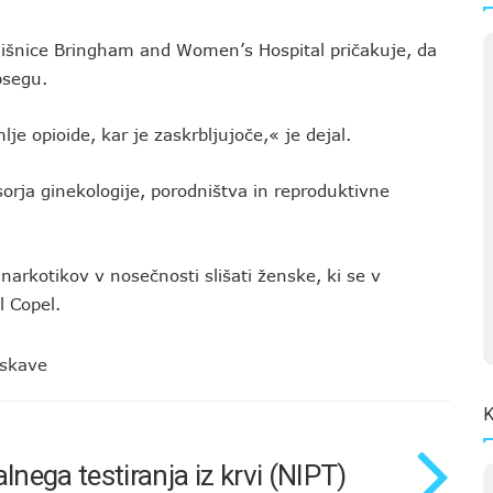
lnišnice Bringham and Women’s Hospital pričakuje, da
bsegu.
je opioide, kar je zaskrbljujoče,« je dejal.
sorja ginekologije, porodništva in reproduktivne
narkotikov v nosečnosti slišati ženske, ki se v
al Copel.
iskave
K
ega testiranja iz krvi (NIPT)