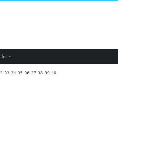
alo
32
33
34
35
36
37
38
39
40