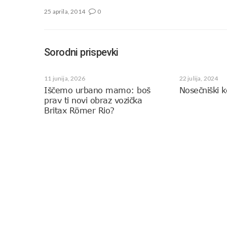
25 aprila, 2014
0
Sorodni prispevki
11 junija, 2026
22 julija, 2024
Iščemo urbano mamo: boš
Nosečniški k
prav ti novi obraz vozička
Britax Römer Rio?