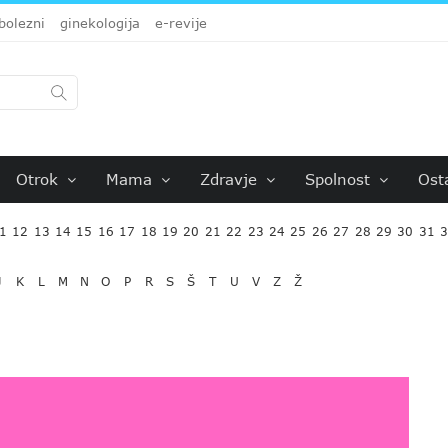
bolezni
ginekologija
e-revije
Otrok
Mama
Zdravje
Spolnost
Ost
1
12
13
14
15
16
17
18
19
20
21
22
23
24
25
26
27
28
29
30
31
J
K
L
M
N
O
P
R
S
Š
T
U
V
Z
Ž