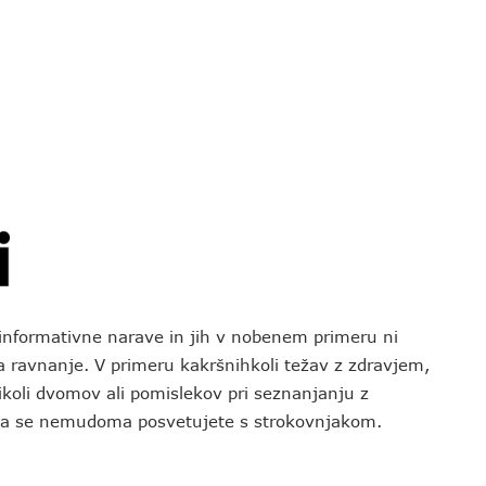
o informativne narave in jih v nobenem primeru ni
za ravnanje. V primeru kakršnihkoli težav z zdravjem,
koli dvomov ali pomislekov pri seznanjanju z
 da se nemudoma posvetujete s strokovnjakom.