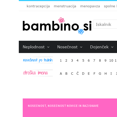
kontracepcija
menstruacija
menopavza
spolne 
Neplodnost
Nosečnost
Dojenček
1
2
3
4
5
6
7
8
9
10
1
A
B
C
Č
D
E
F
G
H
I
NOSEČNOST
,
NOSEČNOST NOVICE IN RAZISKAVE