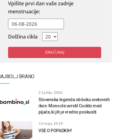
Vpišite prvi dan vaše zadnje
menstruacije:
Dolžina cikla
IZRAČUNAJ
NAJBOLJ BRANO
21 julija, 2026
Slovenska legenda ob boku svetovnih
ikon: Monocle uvrstil Cockto med
pijače, ki jih je vredno poskusiti
13 maja, 2019
VSE O POPADKIH!