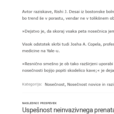
Avtor raziskave, Rishi J. Desai iz bostonske bo
bo trend še v porastu, vendar ne v tolikšnem o
»Dejstvo je, da skoraj vsaka peta nosečnica jeml
Visok odstotek skrbi tudi Josha A. Copela, profe
medicine na Yale-u.
»Resnično smešno je ob tako razširjeni uporabi 
nosečnosti bojijo popiti skodelico kave;« je dej
Kategorija:
Nosečnost
,
Nosečnost novice in raz
NASLEDNJI PRISPEVEK
Uspešnost neinvazivnega prenataln