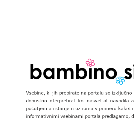
Vsebine, ki jih prebirate na portalu so izključn
dopustno interpretirati kot nasvet ali navodila 
počutjem ali stanjem oziroma v primeru kakršni
informativnimi vsebinami portala predlagamo,