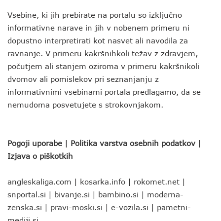
Vsebine, ki jih prebirate na portalu so izključno
informativne narave in jih v nobenem primeru ni
dopustno interpretirati kot nasvet ali navodila za
ravnanje. V primeru kakršnihkoli težav z zdravjem,
počutjem ali stanjem oziroma v primeru kakršnikoli
dvomov ali pomislekov pri seznanjanju z
informativnimi vsebinami portala predlagamo, da se
nemudoma posvetujete s strokovnjakom.
Pogoji uporabe
|
Politika varstva osebnih podatkov
|
Izjava o piškotkih
angleskaliga.com
|
kosarka.info
|
rokomet.net
|
snportal.si
|
bivanje.si
|
bambino.si
|
moderna-
zenska.si
|
pravi-moski.si
|
e-vozila.si
|
pametni-
mediji.si