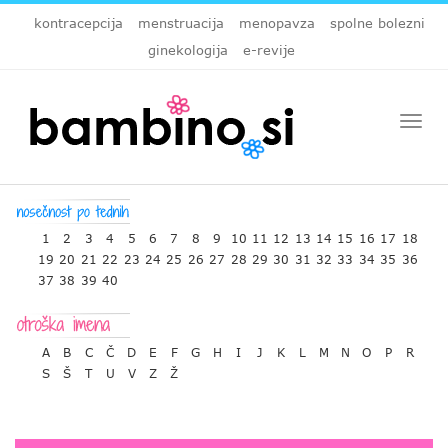
kontracepcija
menstruacija
menopavza
spolne bolezni
ginekologija
e-revije
Togg
navi
1
2
3
4
5
6
7
8
9
10
11
12
13
14
15
16
17
18
19
20
21
22
23
24
25
26
27
28
29
30
31
32
33
34
35
36
37
38
39
40
A
B
C
Č
D
E
F
G
H
I
J
K
L
M
N
O
P
R
S
Š
T
U
V
Z
Ž