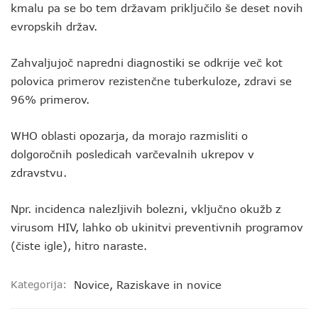
kmalu pa se bo tem državam priključilo še deset novih
evropskih držav.
Zahvaljujoč napredni diagnostiki se odkrije več kot
polovica primerov rezistenčne tuberkuloze, zdravi se
96% primerov.
WHO oblasti opozarja, da morajo razmisliti o
dolgoročnih posledicah varčevalnih ukrepov v
zdravstvu.
Npr. incidenca nalezljivih bolezni, vključno okužb z
virusom HIV, lahko ob ukinitvi preventivnih programov
(čiste igle), hitro naraste.
Kategorija:
Novice
,
Raziskave in novice