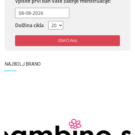
Vpišite prvi dan vaše zadnje menstruacije:
Dolžina cikla
IZRAČUNAJ
NAJBOLJ BRANO