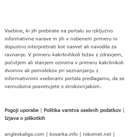
Vsebine, ki jih prebirate na portalu so izključno
informativne narave in jih v nobenem primeru ni
dopustno interpretirati kot nasvet ali navodila za
ravnanje. V primeru kakršnihkoli težav z zdravjem,
počutjem ali stanjem oziroma v primeru kakršnikoli
dvomov ali pomislekov pri seznanjanju z
informativnimi vsebinami portala predlagamo, da se
nemudoma posvetujete s strokovnjakom.
Pogoji uporabe
|
Politika varstva osebnih podatkov
|
Izjava o piškotkih
angleskaliga.com
|
kosarka.info
|
rokomet.net
|