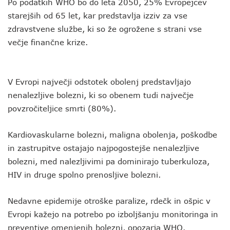
Po podatkih WHO bo do leta 2050, 25% Evropejcev
starejših od 65 let, kar predstavlja izziv za vse
zdravstvene službe, ki so že ogrožene s strani vse
večje finančne krize.
V Evropi največji odstotek obolenj predstavljajo
nenalezljive bolezni, ki so obenem tudi največje
povzročiteljice smrti (80%).
Kardiovaskularne bolezni, maligna obolenja, poškodbe
in zastrupitve ostajajo najpogostejše nenalezljive
bolezni, med nalezljivimi pa dominirajo tuberkuloza,
HIV in druge spolno prenosljive bolezni.
Nedavne epidemije otroške paralize, rdečk in ošpic v
Evropi kažejo na potrebo po izboljšanju monitoringa in
preventive omenjenih bolezni, opozarja WHO.