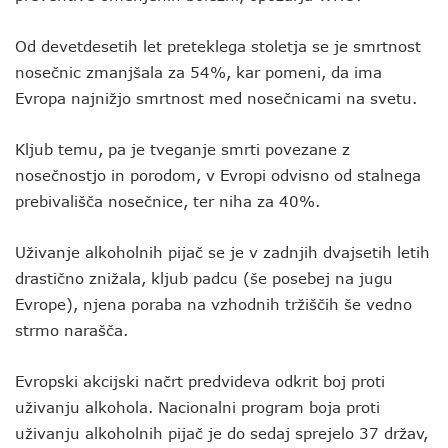
Od devetdesetih let preteklega stoletja se je smrtnost
nosečnic zmanjšala za 54%, kar pomeni, da ima
Evropa najnižjo smrtnost med nosečnicami na svetu.
Kljub temu, pa je tveganje smrti povezane z
nosečnostjo in porodom, v Evropi odvisno od stalnega
prebivališča nosečnice, ter niha za 40%.
Uživanje alkoholnih pijač se je v zadnjih dvajsetih letih
drastično znižala, kljub padcu (še posebej na jugu
Evrope), njena poraba na vzhodnih tržiščih še vedno
strmo narašča.
Evropski akcijski načrt predvideva odkrit boj proti
uživanju alkohola. Nacionalni program boja proti
uživanju alkoholnih pijač je do sedaj sprejelo 37 držav,