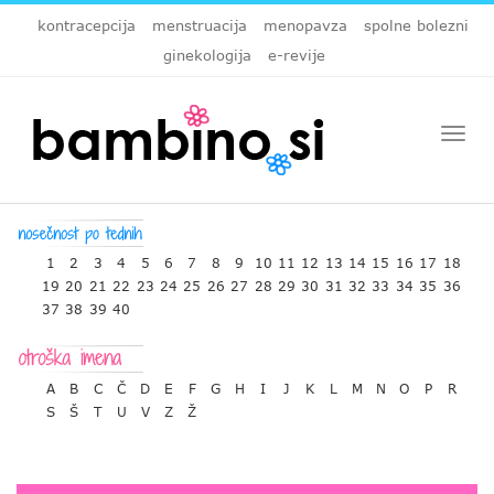
kontracepcija
menstruacija
menopavza
spolne bolezni
ginekologija
e-revije
Togg
navi
1
2
3
4
5
6
7
8
9
10
11
12
13
14
15
16
17
18
19
20
21
22
23
24
25
26
27
28
29
30
31
32
33
34
35
36
37
38
39
40
A
B
C
Č
D
E
F
G
H
I
J
K
L
M
N
O
P
R
S
Š
T
U
V
Z
Ž