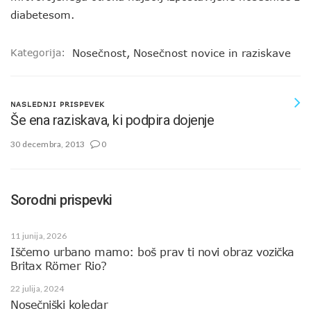
diabetesom.
Kategorija:
Nosečnost
,
Nosečnost novice in raziskave
NASLEDNJI PRISPEVEK
Še ena raziskava, ki podpira dojenje
30 decembra, 2013
0
Sorodni prispevki
11 junija, 2026
Iščemo urbano mamo: boš prav ti novi obraz vozička
Britax Römer Rio?
22 julija, 2024
Nosečniški koledar