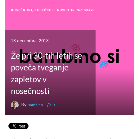
NOSEČNOST
,
NOSEČNOST NOVICE IN RAZISKAVE
18 decembra, 2013
Že pri 30-tih letih se
poveča tveganje
zapletov v
nosečnosti
By
Bambino
0