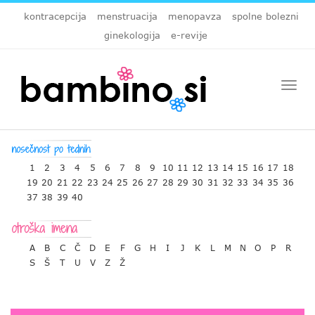
kontracepcija
menstruacija
menopavza
spolne bolezni
ginekologija
e-revije
Togg
navi
1
2
3
4
5
6
7
8
9
10
11
12
13
14
15
16
17
18
19
20
21
22
23
24
25
26
27
28
29
30
31
32
33
34
35
36
37
38
39
40
A
B
C
Č
D
E
F
G
H
I
J
K
L
M
N
O
P
R
S
Š
T
U
V
Z
Ž