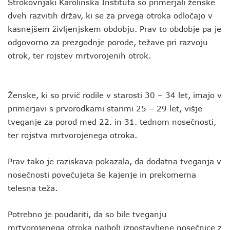
Strokovnjaki Karolinska Instituta so primerjali ženske
dveh razvitih držav, ki se za prvega otroka odločajo v
kasnejšem življenjskem obdobju. Prav to obdobje pa je
odgovorno za prezgodnje porode, težave pri razvoju
otrok, ter rojstev mrtvorojenih otrok.
Ženske, ki so prvič rodile v starosti 30 – 34 let, imajo v
primerjavi s prvorodkami starimi 25 – 29 let, višje
tveganje za porod med 22. in 31. tednom nosečnosti,
ter rojstva mrtvorojenega otroka.
Prav tako je raziskava pokazala, da dodatna tveganja v
nosečnosti povečujeta še kajenje in prekomerna
telesna teža.
Potrebno je poudariti, da so bile tveganju
mrtvorojenega otroka najbolj izpostavljene nosečnice z