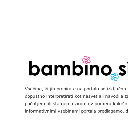
Vsebine, ki jih prebirate na portalu so izključn
dopustno interpretirati kot nasvet ali navodila 
počutjem ali stanjem oziroma v primeru kakršni
informativnimi vsebinami portala predlagamo,