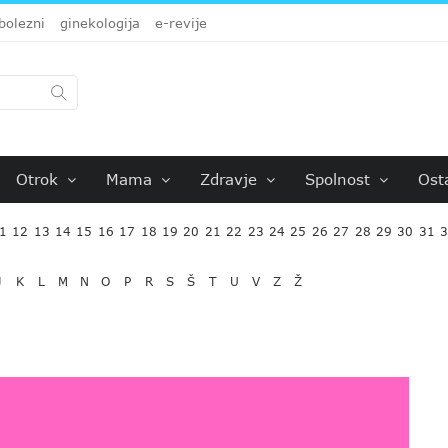
bolezni
ginekologija
e-revije
Otrok
Mama
Zdravje
Spolnost
Ost
1
12
13
14
15
16
17
18
19
20
21
22
23
24
25
26
27
28
29
30
31
J
K
L
M
N
O
P
R
S
Š
T
U
V
Z
Ž