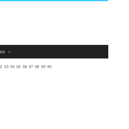
alo
32
33
34
35
36
37
38
39
40