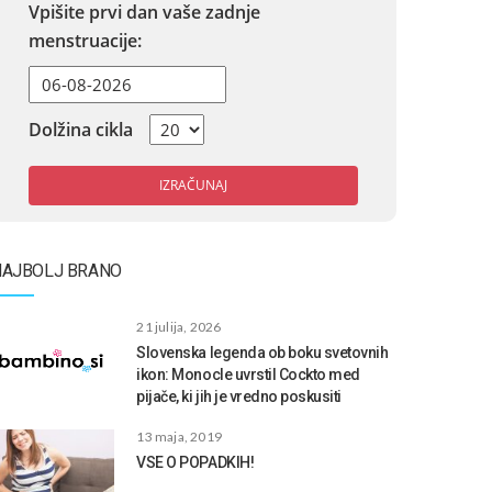
Vpišite prvi dan vaše zadnje
menstruacije:
Dolžina cikla
IZRAČUNAJ
NAJBOLJ BRANO
21 julija, 2026
Slovenska legenda ob boku svetovnih
ikon: Monocle uvrstil Cockto med
pijače, ki jih je vredno poskusiti
13 maja, 2019
VSE O POPADKIH!