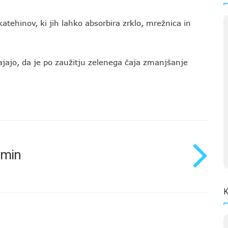
atehinov, ki jih lahko absorbira zrklo, mrežnica in
ajajo, da je po zaužitju zelenega čaja zmanjšanje
omin
K