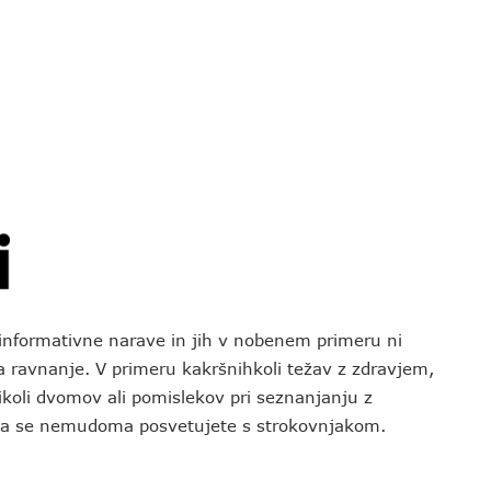
o informativne narave in jih v nobenem primeru ni
za ravnanje. V primeru kakršnihkoli težav z zdravjem,
koli dvomov ali pomislekov pri seznanjanju z
 da se nemudoma posvetujete s strokovnjakom.