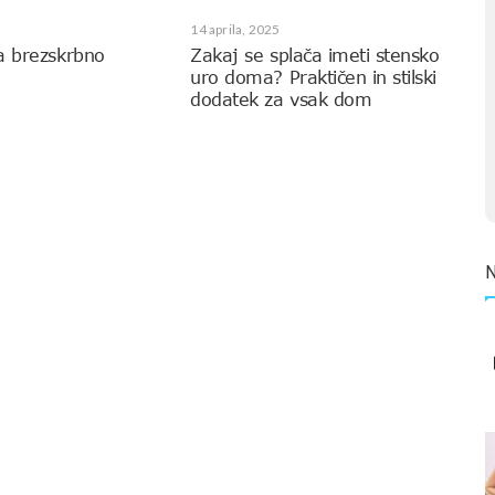
14 aprila, 2025
a brezskrbno
Zakaj se splača imeti stensko
uro doma? Praktičen in stilski
dodatek za vsak dom