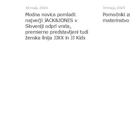
18 maja, 2026
19 maja, 2025
Modna novica pomladi:
Pomočniki z
največji JACK&JONES v
materinstvo
Sloveniji odprl vrata,
premierno predstavljeni tudi
ženska linija JJXX in JJ Kids