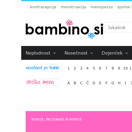
kontracepcija
menstruacija
menopavza
spolne 
Neplodnost
Nosečnost
Dojenček
1
2
3
4
5
6
7
8
9
10
1
A
B
C
Č
D
E
F
G
H
I
NOVICE
,
RAZISKAVE IN NOVICE