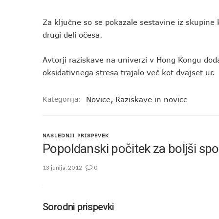
Za ključne so se pokazale sestavine iz skupine k
drugi deli očesa.
Avtorji raziskave na univerzi v Hong Kongu dod
oksidativnega stresa trajalo več kot dvajset ur.
Kategorija:
Novice
,
Raziskave in novice
NASLEDNJI PRISPEVEK
Popoldanski počitek za boljši sp
13 junija, 2012
0
Sorodni prispevki