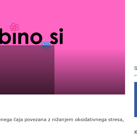
S
elenega čaja povezana z nižanjem oksidativnega stresa,
K