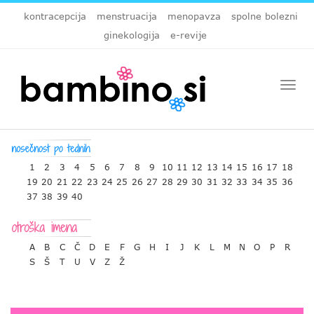
kontracepcija
menstruacija
menopavza
spolne bolezni
ginekologija
e-revije
Togg
navi
1
2
3
4
5
6
7
8
9
10
11
12
13
14
15
16
17
18
19
20
21
22
23
24
25
26
27
28
29
30
31
32
33
34
35
36
37
38
39
40
A
B
C
Č
D
E
F
G
H
I
J
K
L
M
N
O
P
R
S
Š
T
U
V
Z
Ž