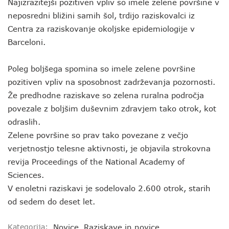
Najizrazitejši pozitiven vpliv so imele zelene površine v
neposredni bližini samih šol, trdijo raziskovalci iz
Centra za raziskovanje okoljske epidemiologije v
Barceloni.
Poleg boljšega spomina so imele zelene površine
pozitiven vpliv na sposobnost zadrževanja pozornosti.
Že predhodne raziskave so zelena ruralna področja
povezale z boljšim duševnim zdravjem tako otrok, kot
odraslih.
Zelene površine so prav tako povezane z večjo
verjetnostjo telesne aktivnosti, je objavila strokovna
revija Proceedings of the National Academy of
Sciences.
V enoletni raziskavi je sodelovalo 2.600 otrok, starih
od sedem do deset let.
Kategorija:
Novice
,
Raziskave in novice