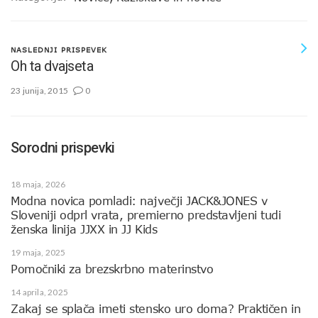
NASLEDNJI PRISPEVEK
Oh ta dvajseta
23 junija, 2015
0
Sorodni prispevki
18 maja, 2026
Modna novica pomladi: največji JACK&JONES v
Sloveniji odprl vrata, premierno predstavljeni tudi
ženska linija JJXX in JJ Kids
19 maja, 2025
Pomočniki za brezskrbno materinstvo
14 aprila, 2025
Zakaj se splača imeti stensko uro doma? Praktičen in