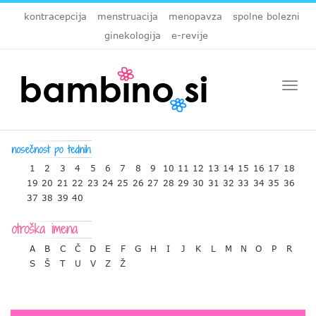
kontracepcija
menstruacija
menopavza
spolne bolezni
ginekologija
e-revije
Togg
navi
1
2
3
4
5
6
7
8
9
10
11
12
13
14
15
16
17
18
19
20
21
22
23
24
25
26
27
28
29
30
31
32
33
34
35
36
37
38
39
40
A
B
C
Č
D
E
F
G
H
I
J
K
L
M
N
O
P
R
S
Š
T
U
V
Z
Ž