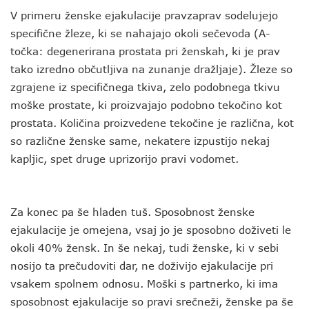
V primeru ženske ejakulacije pravzaprav sodelujejo
specifične žleze, ki se nahajajo okoli sečevoda (A-
točka: degenerirana prostata pri ženskah, ki je prav
tako izredno občutljiva na zunanje dražljaje). Žleze so
zgrajene iz specifičnega tkiva, zelo podobnega tkivu
moške prostate, ki proizvajajo podobno tekočino kot
prostata. Količina proizvedene tekočine je različna, kot
so različne ženske same, nekatere izpustijo nekaj
kapljic, spet druge uprizorijo pravi vodomet.
Za konec pa še hladen tuš. Sposobnost ženske
ejakulacije je omejena, vsaj jo je sposobno doživeti le
okoli 40% žensk. In še nekaj, tudi ženske, ki v sebi
nosijo ta prečudoviti dar, ne doživijo ejakulacije pri
vsakem spolnem odnosu. Moški s partnerko, ki ima
sposobnost ejakulacije so pravi srečneži, ženske pa še