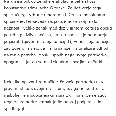
Najkrajša pot do ženske ejakulacije pelje skozi
konstantne stimulacije G točke. Za doživetje tega
specifičnega vrhunca morajo biti ženske popolnoma
sproščene, ter seveda razpoložene za vsaj malo
nežnosti. Veliko žensk med doživljanjem koitusa občuti
potrebo po izlivu nečesa, kar najpogosteje ne morejo
pojasniti (govorimo o ejakulaciji!!), vendar ejakulacijo
zadržujejo misleč, da jim organizem signalizira odhod
na malo potrebo. Moški, spodbujajte svojo partnerko,
opogumite jo, da se nosi skladno s svojimi občutki.
Nekoliko opozoril za moške: če vaša partnerka ni v
pravem stiku s svojim telesom, oz. ga ne kontrolira
najbolje, je mogoča ejakulacija z urinom. Če se zgodi ji
tega ne zamerite ampak jo še naprej podpirajte in
spodbujajte.