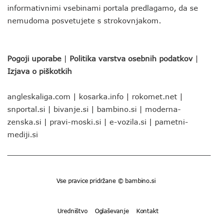
informativnimi vsebinami portala predlagamo, da se
nemudoma posvetujete s strokovnjakom.
Pogoji uporabe
|
Politika varstva osebnih podatkov
|
Izjava o piškotkih
angleskaliga.com
|
kosarka.info
|
rokomet.net
|
snportal.si
|
bivanje.si
|
bambino.si
|
moderna-
zenska.si
|
pravi-moski.si
|
e-vozila.si
|
pametni-
mediji.si
Vse pravice pridržane © bambino.si
Uredništvo
Oglaševanje
Kontakt