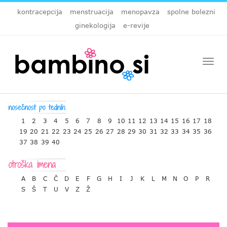
kontracepcija
menstruacija
menopavza
spolne bolezni
ginekologija
e-revije
Togg
navi
1
2
3
4
5
6
7
8
9
10
11
12
13
14
15
16
17
18
19
20
21
22
23
24
25
26
27
28
29
30
31
32
33
34
35
36
37
38
39
40
A
B
C
Č
D
E
F
G
H
I
J
K
L
M
N
O
P
R
S
Š
T
U
V
Z
Ž