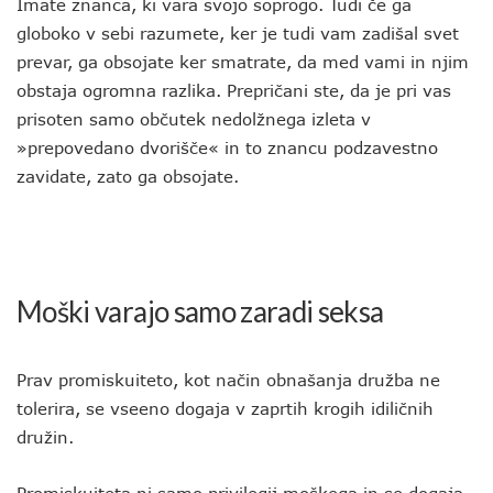
Imate znanca, ki vara svojo soprogo. Tudi če ga
globoko v sebi razumete, ker je tudi vam zadišal svet
prevar, ga obsojate ker smatrate, da med vami in njim
obstaja ogromna razlika. Prepričani ste, da je pri vas
prisoten samo občutek nedolžnega izleta v
»prepovedano dvorišče« in to znancu podzavestno
zavidate, zato ga obsojate.
Moški varajo samo zaradi seksa
Prav promiskuiteto, kot način obnašanja družba ne
tolerira, se vseeno dogaja v zaprtih krogih idiličnih
družin.