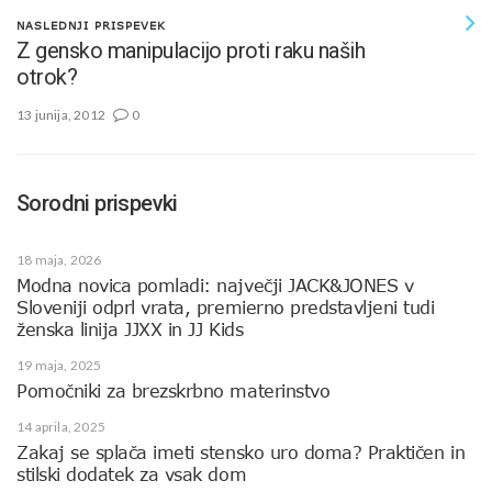
NASLEDNJI PRISPEVEK
Z gensko manipulacijo proti raku naših
otrok?
13 junija, 2012
0
Sorodni prispevki
18 maja, 2026
Modna novica pomladi: največji JACK&JONES v
Sloveniji odprl vrata, premierno predstavljeni tudi
ženska linija JJXX in JJ Kids
19 maja, 2025
Pomočniki za brezskrbno materinstvo
14 aprila, 2025
Zakaj se splača imeti stensko uro doma? Praktičen in
stilski dodatek za vsak dom