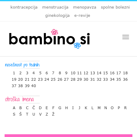
kontracepcija
menstruacija
menopavza
spolne bolezni
ginekologija
e-revije
Togg
navi
1
2
3
4
5
6
7
8
9
10
11
12
13
14
15
16
17
18
19
20
21
22
23
24
25
26
27
28
29
30
31
32
33
34
35
36
37
38
39
40
A
B
C
Č
D
E
F
G
H
I
J
K
L
M
N
O
P
R
S
Š
T
U
V
Z
Ž