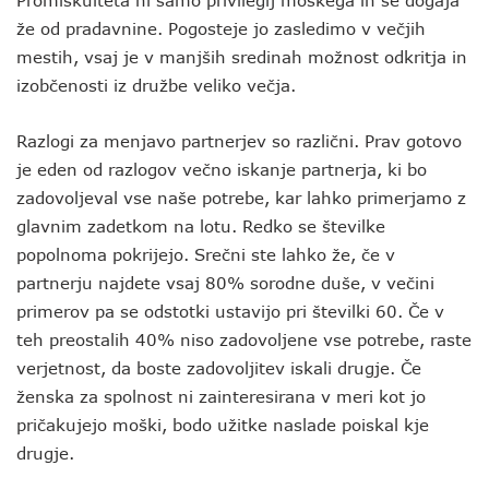
Promiskuiteta ni samo privilegij moškega in se dogaja
že od pradavnine. Pogosteje jo zasledimo v večjih
mestih, vsaj je v manjših sredinah možnost odkritja in
izobčenosti iz družbe veliko večja.
Razlogi za menjavo partnerjev so različni. Prav gotovo
je eden od razlogov večno iskanje partnerja, ki bo
zadovoljeval vse naše potrebe, kar lahko primerjamo z
glavnim zadetkom na lotu. Redko se številke
popolnoma pokrijejo. Srečni ste lahko že, če v
partnerju najdete vsaj 80% sorodne duše, v večini
primerov pa se odstotki ustavijo pri številki 60. Če v
teh preostalih 40% niso zadovoljene vse potrebe, raste
verjetnost, da boste zadovoljitev iskali drugje. Če
ženska za spolnost ni zainteresirana v meri kot jo
pričakujejo moški, bodo užitke naslade poiskal kje
drugje.