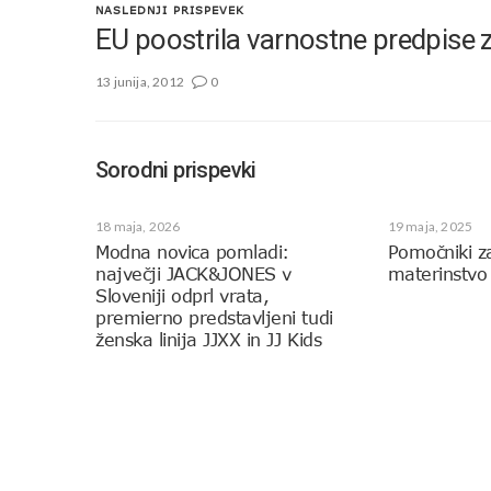
NASLEDNJI PRISPEVEK
EU poostrila varnostne predpise z
13 junija, 2012
0
Sorodni prispevki
18 maja, 2026
19 maja, 2025
Modna novica pomladi:
Pomočniki z
največji JACK&JONES v
materinstvo
Sloveniji odprl vrata,
premierno predstavljeni tudi
ženska linija JJXX in JJ Kids