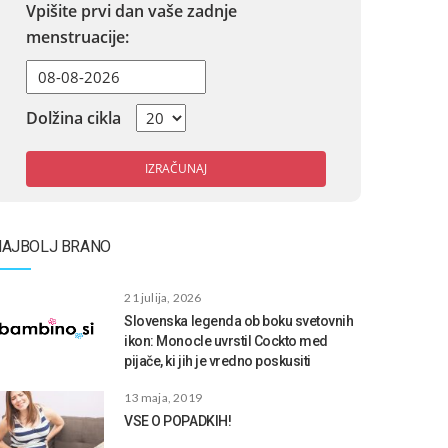
Vpišite prvi dan vaše zadnje
menstruacije:
Dolžina cikla
IZRAČUNAJ
NAJBOLJ BRANO
21 julija, 2026
Slovenska legenda ob boku svetovnih
ikon: Monocle uvrstil Cockto med
pijače, ki jih je vredno poskusiti
13 maja, 2019
VSE O POPADKIH!