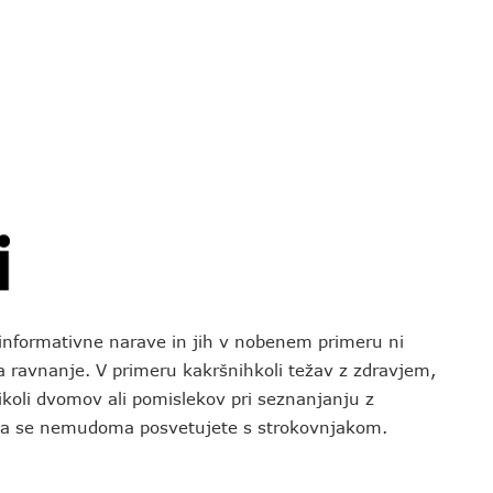
o informativne narave in jih v nobenem primeru ni
za ravnanje. V primeru kakršnihkoli težav z zdravjem,
koli dvomov ali pomislekov pri seznanjanju z
 da se nemudoma posvetujete s strokovnjakom.