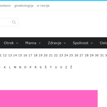
bolezni
ginekologija
e-revije
Otrok
Mama
Zdravje
Spolnost
Ost
1
12
13
14
15
16
17
18
19
20
21
22
23
24
25
26
27
28
29
30
31
J
K
L
M
N
O
P
R
S
Š
T
U
V
Z
Ž