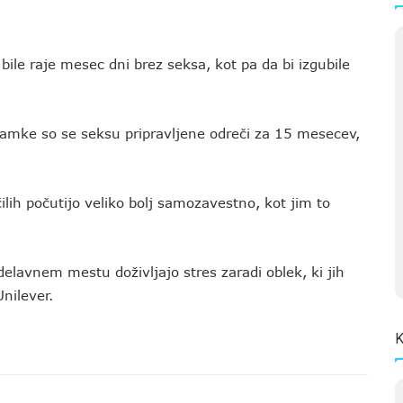
bile raje mesec dni brez seksa, kot pa da bi izgubile
namke so se seksu pripravljene odreči za 15 mesecev,
ilih počutijo veliko bolj samozavestno, kot jim to
elavnem mestu doživljajo stres zaradi oblek, ki jih
nilever.
K