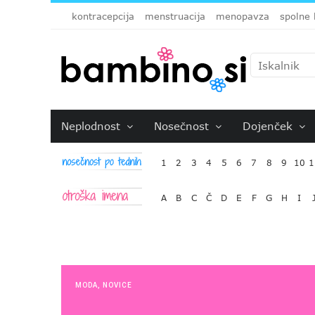
kontracepcija
menstruacija
menopavza
spolne 
Neplodnost
Nosečnost
Dojenček
1
2
3
4
5
6
7
8
9
10
1
A
B
C
Č
D
E
F
G
H
I
MODA
,
NOVICE