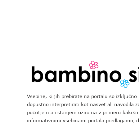
Vsebine, ki jih prebirate na portalu so izključn
dopustno interpretirati kot nasvet ali navodila 
počutjem ali stanjem oziroma v primeru kakršni
informativnimi vsebinami portala predlagamo,