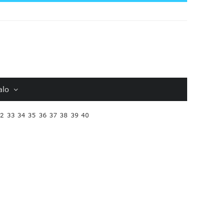
alo
32
33
34
35
36
37
38
39
40