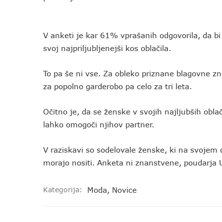
V anketi je kar 61% vprašanih odgovorila, da bi 
svoj najpriljubljenejši kos oblačila.
To pa še ni vse. Za obleko priznane blagovne z
za popolno garderobo pa celo za tri leta.
Očitno je, da se ženske v svojih najljubših oblač
lahko omogoči njihov partner.
V raziskavi so sodelovale ženske, ki na svojem d
morajo nositi. Anketa ni znanstvene, poudarja U
Kategorija:
Moda
,
Novice