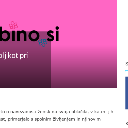
lj kot pri
S
to o navezanosti žensk na svoja oblačila, v kateri jih
st, primerjalo s spolnim življenjem in njihovim
K