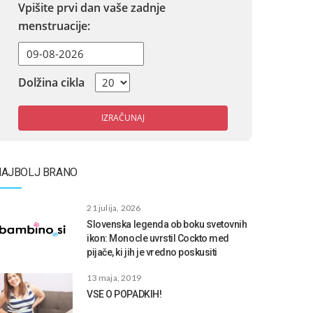
Vpišite prvi dan vaše zadnje
menstruacije:
Dolžina cikla
IZRAČUNAJ
NAJBOLJ BRANO
21 julija, 2026
Slovenska legenda ob boku svetovnih
ikon: Monocle uvrstil Cockto med
pijače, ki jih je vredno poskusiti
13 maja, 2019
VSE O POPADKIH!