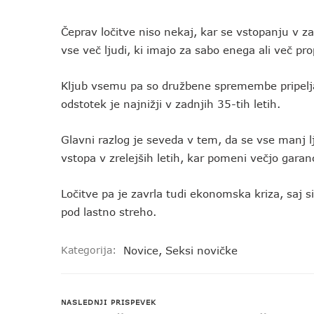
Čeprav ločitve niso nekaj, kar se vstopanju v za
vse več ljudi, ki imajo za sabo enega ali več pr
Kljub vsemu pa so družbene spremembe pripeljale 
odstotek je najnižji v zadnjih 35-tih letih.
Glavni razlog je seveda v tem, da se vse manj l
vstopa v zrelejših letih, kar pomeni večjo gara
Ločitve pa je zavrla tudi ekonomska kriza, saj s
pod lastno streho.
Kategorija:
Novice
,
Seksi novičke
NASLEDNJI PRISPEVEK