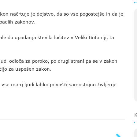
kon načrtuje je dejstvo, da so vse pogostejše in da je
opadlih zakonov.
do upadanja števila ločitev v Veliki Britaniji, ta
judi odloča za poroko, po drugi strani pa se v zakon
ncijo za uspešen zakon.
i vse manj ljudi lahko privošči samostojno življenje
K