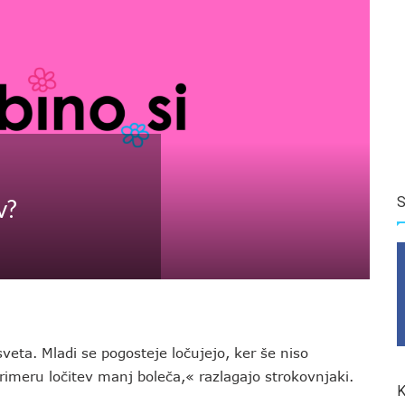
S
v?
veta. Mladi se pogosteje ločujejo, ker še niso
rimeru ločitev manj boleča,« razlagajo strokovnjaki.
K