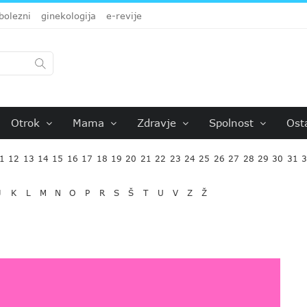
bolezni
ginekologija
e-revije
Otrok
Mama
Zdravje
Spolnost
Ost
1
12
13
14
15
16
17
18
19
20
21
22
23
24
25
26
27
28
29
30
31
J
K
L
M
N
O
P
R
S
Š
T
U
V
Z
Ž