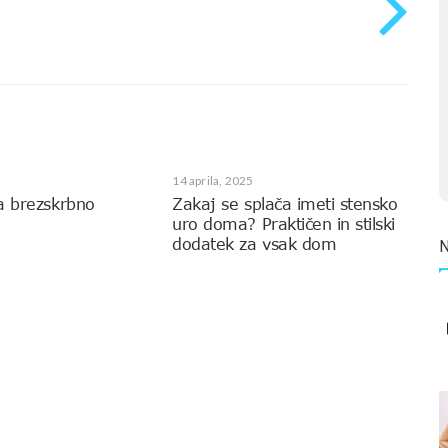
14 aprila, 2025
a brezskrbno
Zakaj se splača imeti stensko
uro doma? Praktičen in stilski
dodatek za vsak dom