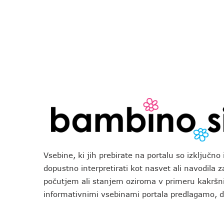
Vsebine, ki jih prebirate na portalu so izključn
dopustno interpretirati kot nasvet ali navodila 
počutjem ali stanjem oziroma v primeru kakršni
informativnimi vsebinami portala predlagamo,