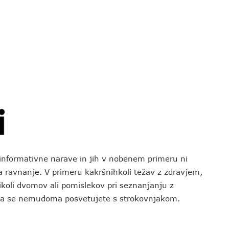
o informativne narave in jih v nobenem primeru ni
za ravnanje. V primeru kakršnihkoli težav z zdravjem,
koli dvomov ali pomislekov pri seznanjanju z
 da se nemudoma posvetujete s strokovnjakom.