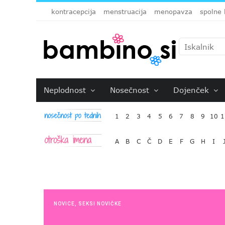
kontracepcija
menstruacija
menopavza
spolne 
Neplodnost
Nosečnost
Dojenček
1
2
3
4
5
6
7
8
9
10
1
A
B
C
Č
D
E
F
G
H
I
NOVICE
,
SEKSI NOVIČKE