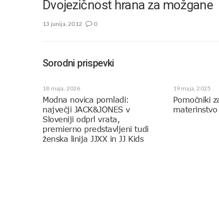
Dvojezičnost hrana za možgane
13 junija, 2012
0
Sorodni prispevki
18 maja, 2026
19 maja, 2025
Modna novica pomladi:
Pomočniki z
največji JACK&JONES v
materinstvo
Sloveniji odprl vrata,
premierno predstavljeni tudi
ženska linija JJXX in JJ Kids