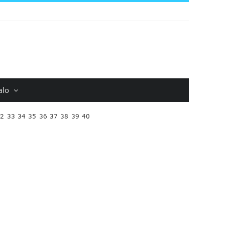
alo
32
33
34
35
36
37
38
39
40