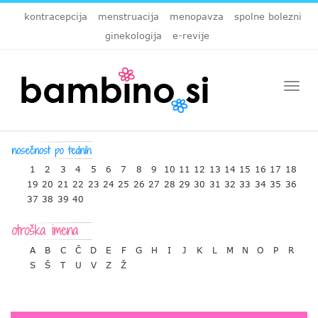
kontracepcija
menstruacija
menopavza
spolne bolezni
ginekologija
e-revije
Togg
navi
1
2
3
4
5
6
7
8
9
10
11
12
13
14
15
16
17
18
19
20
21
22
23
24
25
26
27
28
29
30
31
32
33
34
35
36
37
38
39
40
A
B
C
Č
D
E
F
G
H
I
J
K
L
M
N
O
P
R
S
Š
T
U
V
Z
Ž