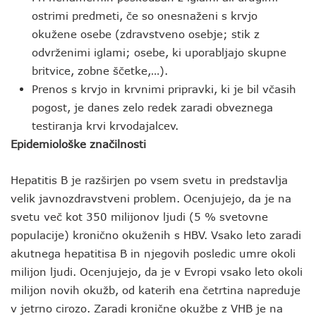
ostrimi predmeti, če so onesnaženi s krvjo
okužene osebe (zdravstveno osebje; stik z
odvrženimi iglami; osebe, ki uporabljajo skupne
britvice, zobne ščetke,…).
Prenos s krvjo in krvnimi pripravki, ki je bil včasih
pogost, je danes zelo redek zaradi obveznega
testiranja krvi krvodajalcev.
Epidemiološke značilnosti
Hepatitis B je razširjen po vsem svetu in predstavlja
velik javnozdravstveni problem. Ocenjujejo, da je na
svetu več kot 350 milijonov ljudi (5 % svetovne
populacije) kronično okuženih s HBV. Vsako leto zaradi
akutnega hepatitisa B in njegovih posledic umre okoli
milijon ljudi. Ocenjujejo, da je v Evropi vsako leto okoli
milijon novih okužb, od katerih ena četrtina napreduje
v jetrno cirozo. Zaradi kronične okužbe z VHB je na