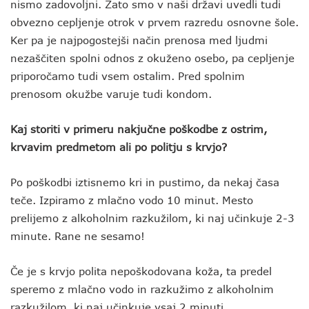
nismo zadovoljni. Zato smo v naši državi uvedli tudi
obvezno cepljenje otrok v prvem razredu osnovne šole.
Ker pa je najpogostejši način prenosa med ljudmi
nezaščiten spolni odnos z okuženo osebo, pa cepljenje
priporočamo tudi vsem ostalim. Pred spolnim
prenosom okužbe varuje tudi kondom.
Kaj storiti v primeru nakjučne poškodbe z ostrim,
krvavim predmetom ali po politju s krvjo?
Po poškodbi iztisnemo kri in pustimo, da nekaj časa
teče. Izpiramo z mlačno vodo 10 minut. Mesto
prelijemo z alkoholnim razkužilom, ki naj učinkuje 2-3
minute. Rane ne sesamo!
Če je s krvjo polita nepoškodovana koža, ta predel
speremo z mlačno vodo in razkužimo z alkoholnim
razkužilom, ki naj učinkuje vsaj 2 minuti.