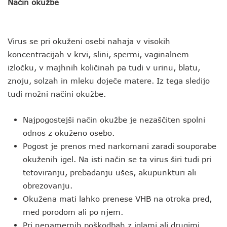
Način okužbe
Virus se pri okuženi osebi nahaja v visokih
koncentracijah v krvi, slini, spermi, vaginalnem
izločku, v majhnih količinah pa tudi v urinu, blatu,
znoju, solzah in mleku doječe matere. Iz tega sledijo
tudi možni načini okužbe.
Najpogostejši način okužbe je nezaščiten spolni
odnos z okuženo osebo.
Pogost je prenos med narkomani zaradi souporabe
okuženih igel. Na isti način se ta virus širi tudi pri
tetoviranju, prebadanju ušes, akupunkturi ali
obrezovanju.
Okužena mati lahko prenese VHB na otroka pred,
med porodom ali po njem.
Pri nenamernih poškodbah z iglami ali drugimi