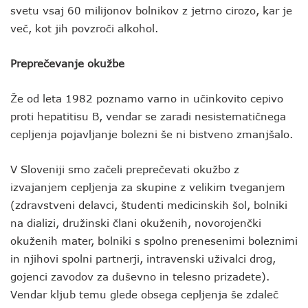
svetu vsaj 60 milijonov bolnikov z jetrno cirozo, kar je
več, kot jih povzroči alkohol.
Preprečevanje okužbe
Že od leta 1982 poznamo varno in učinkovito cepivo
proti hepatitisu B, vendar se zaradi nesistematičnega
cepljenja pojavljanje bolezni še ni bistveno zmanjšalo.
V Sloveniji smo začeli preprečevati okužbo z
izvajanjem cepljenja za skupine z velikim tveganjem
(zdravstveni delavci, študenti medicinskih šol, bolniki
na dializi, družinski člani okuženih, novorojenčki
okuženih mater, bolniki s spolno prenesenimi boleznimi
in njihovi spolni partnerji, intravenski uživalci drog,
gojenci zavodov za duševno in telesno prizadete).
Vendar kljub temu glede obsega cepljenja še zdaleč