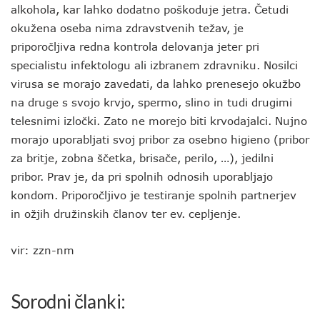
alkohola, kar lahko dodatno poškoduje jetra. Četudi
okužena oseba nima zdravstvenih težav, je
priporočljiva redna kontrola delovanja jeter pri
specialistu infektologu ali izbranem zdravniku. Nosilci
virusa se morajo zavedati, da lahko prenesejo okužbo
na druge s svojo krvjo, spermo, slino in tudi drugimi
telesnimi izločki. Zato ne morejo biti krvodajalci. Nujno
morajo uporabljati svoj pribor za osebno higieno (pribor
za britje, zobna ščetka, brisače, perilo, …), jedilni
pribor. Prav je, da pri spolnih odnosih uporabljajo
kondom. Priporočljivo je testiranje spolnih partnerjev
in ožjih družinskih članov ter ev. cepljenje.
vir: zzn-nm
Sorodni članki: