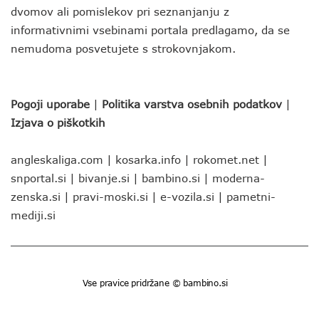
dvomov ali pomislekov pri seznanjanju z
informativnimi vsebinami portala predlagamo, da se
nemudoma posvetujete s strokovnjakom.
Pogoji uporabe
|
Politika varstva osebnih podatkov
|
Izjava o piškotkih
angleskaliga.com
|
kosarka.info
|
rokomet.net
|
snportal.si
|
bivanje.si
|
bambino.si
|
moderna-
zenska.si
|
pravi-moski.si
|
e-vozila.si
|
pametni-
mediji.si
Vse pravice pridržane © bambino.si