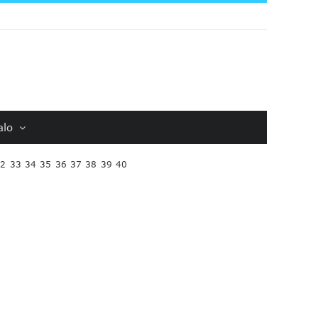
alo
32
33
34
35
36
37
38
39
40