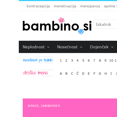
kontracepcija
menstruacija
menopavza
spolne 
Neplodnost
Nosečnost
Dojenček
1
2
3
4
5
6
7
8
9
10
1
A
B
C
Č
D
E
F
G
H
I
NOVICE
,
ZANIMIVOSTI