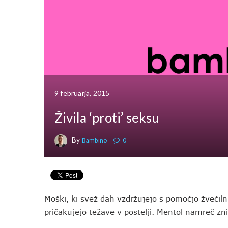
9 februarja, 2015
Živila ‘proti’ seksu
By
Bambino
0
Moški, ki svež dah vzdržujejo s pomočjo žveči
pričakujejo težave v postelji. Mentol namreč z