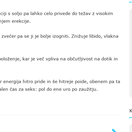
i s soljo pa lahko celo privede do težav z visokim
njem erekcije.
zvečer pa se ji je bolje izogniti. Znižuje libido, vlakna
loženje, kar je več vpliva na občutljivost na dotik in
r energija hitro pride in še hitreje poide, obenem pa ta
len čas za seks: pol do ene uro po zaužitju.
K