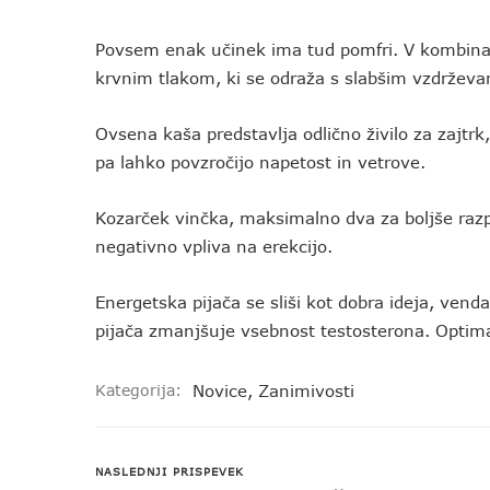
Povsem enak učinek ima tud pomfri. V kombinacij
krvnim tlakom, ki se odraža s slabšim vzdrževa
Ovsena kaša predstavlja odlično živilo za zajtrk, 
pa lahko povzročijo napetost in vetrove.
Kozarček vinčka, maksimalno dva za boljše razpo
negativno vpliva na erekcijo.
Energetska pijača se sliši kot dobra ideja, venda
pijača zmanjšuje vsebnost testosterona. Optima
Kategorija:
Novice
,
Zanimivosti
NASLEDNJI PRISPEVEK