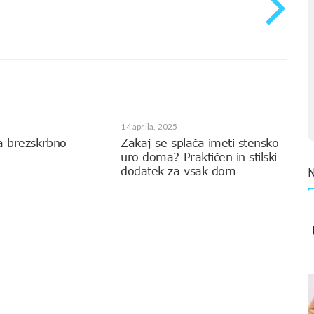
14 aprila, 2025
a brezskrbno
Zakaj se splača imeti stensko
uro doma? Praktičen in stilski
dodatek za vsak dom