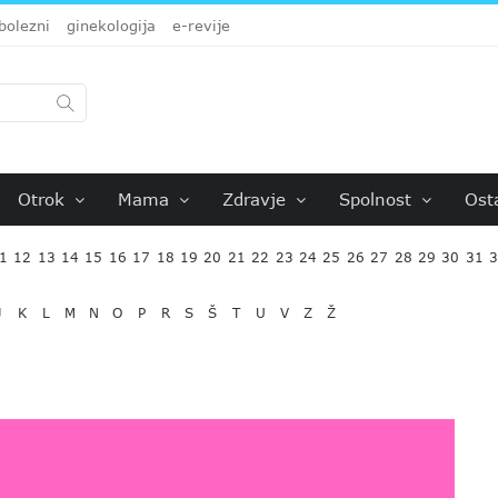
bolezni
ginekologija
e-revije
Otrok
Mama
Zdravje
Spolnost
Ost
1
12
13
14
15
16
17
18
19
20
21
22
23
24
25
26
27
28
29
30
31
J
K
L
M
N
O
P
R
S
Š
T
U
V
Z
Ž