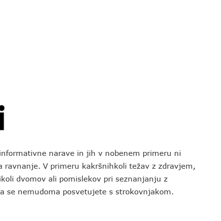
o informativne narave in jih v nobenem primeru ni
za ravnanje. V primeru kakršnihkoli težav z zdravjem,
koli dvomov ali pomislekov pri seznanjanju z
 da se nemudoma posvetujete s strokovnjakom.