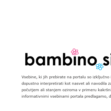
Vsebine, ki jih prebirate na portalu so izključn
dopustno interpretirati kot nasvet ali navodila 
počutjem ali stanjem oziroma v primeru kakršni
informativnimi vsebinami portala predlagamo,