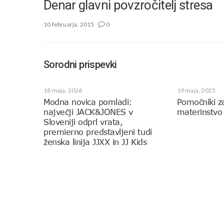
Denar glavni povzročitelj stresa
10 februarja, 2015
0
Sorodni prispevki
18 maja, 2026
19 maja, 2025
Modna novica pomladi:
Pomočniki z
največji JACK&JONES v
materinstvo
Sloveniji odprl vrata,
premierno predstavljeni tudi
ženska linija JJXX in JJ Kids