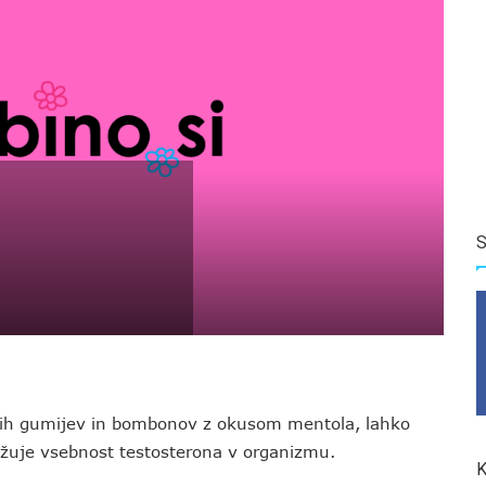
S
lnih gumijev in bombonov z okusom mentola, lahko
nižuje vsebnost testosterona v organizmu.
K