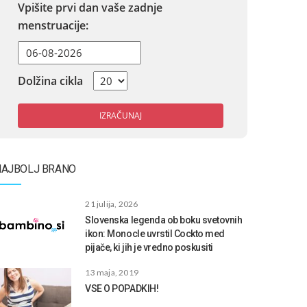
Vpišite prvi dan vaše zadnje
menstruacije:
Dolžina cikla
IZRAČUNAJ
NAJBOLJ BRANO
21 julija, 2026
Slovenska legenda ob boku svetovnih
ikon: Monocle uvrstil Cockto med
pijače, ki jih je vredno poskusiti
13 maja, 2019
VSE O POPADKIH!