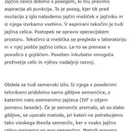
Jajčno celico dobimo s posegom, ki mu pravimo
aspiracija ali punkcija. To je poseg, kjer tik pred
ovulacijo z iglo nabodemo jajčni mešiček v jajčniku in
iz njega izsrkamo vsebino. V aspirirani tekočini je tudi
jajčna celica. Postopek se opraviv operacijskem
prostoru. Tekočino iz mešička se pregleda v laboratoriju
in v njej poišče jajčno celico. Le-to se prenese v
posodico z gojiščem. Poseben inkubator omogoča
preživetje celic in njihov nadaljnji razvoj.
Obdela se tudi semenski izliv. Iz njega s posebnimi
tehnikami pridobimo samo gibljive semenčice, s
katerimi nato osemenimo jajčeca (IVF v ožjem
pomenu besede). Če je semenčic premalo, ali so slabo
gibljive, se uporabi metoda, pri kateri ne potrebujemo
tako visokega števila semenčic, ker v vsako jajčno
celico porinemo po eno semenčico. Metodi pravimo