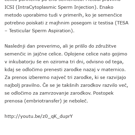
ICSI (IntraCytoplasmic Sperm Injection). Enako
metodo uporabimo tudi v primerih, ko je semenčice
potrebno poiskati z majhnim posegom iz testisa (TESA
– Testicular Sperm Aspiration).
Naslednji dan preverimo, ali je prišlo do združitve
semenčic in jajčne celice. Oplojene celice nato gojimo
v inkubatorju še en oziroma tri dni, odvisno od tega,
kdaj se odločimo prenesti zarodke nazaj v maternico.
Za prenos izberemo največ tri zarodke, ki se razvijajo
najbolj pravilno. Če se je takšnih zarodkov razvilo več,
se odločimo za zamrzovanje zarodkov. Postopek
prenosa (embriotransfer) je neboleč.
http://youtu.be/z0_qK_duprY