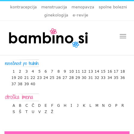
kontracepcija
menstruacija
menopavza
spolne bolezni
ginekologija
e-revije
Togg
navi
1
2
3
4
5
6
7
8
9
10
11
12
13
14
15
16
17
18
19
20
21
22
23
24
25
26
27
28
29
30
31
32
33
34
35
36
37
38
39
40
A
B
C
Č
D
E
F
G
H
I
J
K
L
M
N
O
P
R
S
Š
T
U
V
Z
Ž