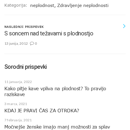
Kategorija:
neplodnost
,
Zdravljenje neplodnosti
NASLEDNJI PRISPEVEK
S soncem nad težavami s plodnostjo
13 junija, 2012
0
Sorodni prispevki
11 januarja, 2022
Kako pitje kave vpliva na plodnost? To pravijo
raziskave
3 marca, 2021
KDAJ JE PRAVI ČAS ZA OTROKA?
7 februarja, 2021
Močnejše ženske imajo manj možnosti za splav